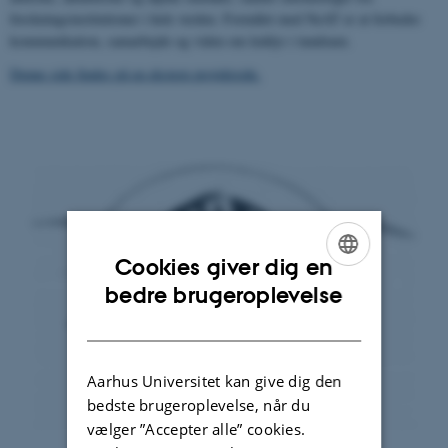
forskningsinstitutioner i hele verden. Formålet med NeAT er at forbedre
kommunikation, samarbejde og viden om leddyr i tundraen.
Denne side findes på en ekstern projektside.
Cookies giver dig en
ENGLISH
bedre brugeroplevelse
DANISH
Aarhus Universitet kan give dig den
bedste brugeroplevelse, når du
vælger ”Accepter alle” cookies.