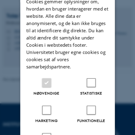
Cookies gemmer oplysninger om,
hvordan en bruger interagerer med et
Toke Thomas
Høye
website. Alle dine data er
anonymiseret, og de kan ikke bruges
Professor
til at identificere dig direkte. Du kan
tth@ecos.au.dk
M
1110, 325
altid ændre dit samtykke under
H
+4587158892
P
Cookies i webstedets footer.
+4530183122
P
Universitetet bruger egne cookies og
cookies sat af vores
samarbejdspartnere.
Revideret 03.09.2024
-
Else Vihlborg Staalsen
NØDVENDIGE
STATISTISKE
MARKETING
FUNKTIONELLE
INSTITUT FOR ECOSCIENCE