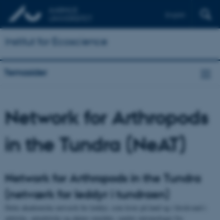
English
Institut for Ecoscience
Temasider
Network for Arthropods
in the Tundra (NeAT)
Network for Arthropods in the Tundra
(netværk for leddyr i tundraen)
Dette akademiske netværk for leddyr, som lever på land og i ferskvand i
arktiske, antarktiske og alpine områder, samler entomologer fra