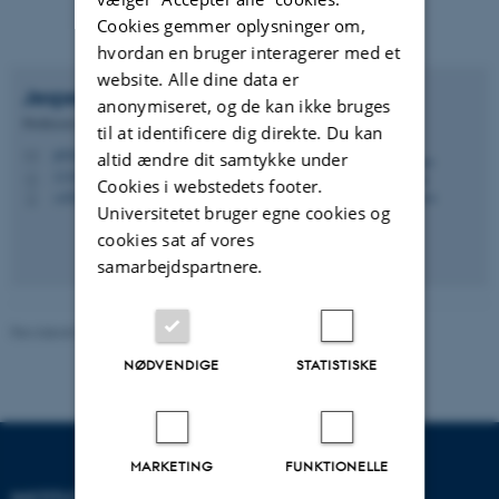
Cookies gemmer oplysninger om,
hvordan en bruger interagerer med et
website. Alle dine data er
Jesper Reinholt
Fredshavn
anonymiseret, og de kan ikke bruges
Professor emeritus
til at identificere dig direkte. Du kan
jrf@dce.au.dk
M
altid ændre dit samtykke under
1110
H
Cookies i webstedets footer.
+4520257960
P
Universitetet bruger egne cookies og
cookies sat af vores
samarbejdspartnere.
Revideret 03.09.2024
-
Else Vihlborg Staalsen
NØDVENDIGE
STATISTISKE
MARKETING
FUNKTIONELLE
INSTITUT FOR ECOSCIENCE