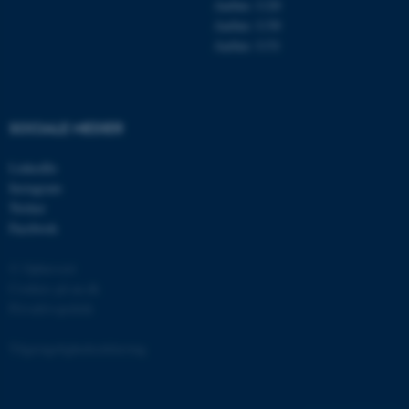
Aarhus 1120
grundlæggende funktioner
Aarhus 1130
som navigation mm.
Aarhus 1131
Hjemmesiden kan ikke
fungerer uden disse cookies.
SOCIALE MEDIER
Navn
Udbyder / Domæne
LinkedIn
be_typo_user
TYPO3 Association
Instagram
.au.dk
Twitter
Facebook
© Ophavsret
fe_typo_user
Typo3 Association
Cookies på au.dk
.au.dk
Privatlivspolitik
Tilgængelighedserklæring
129549 / i31