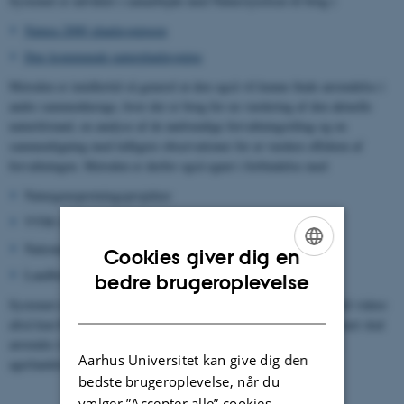
Systemet er udviklet i samarbejde med Naturstyrelsen til brug i
Natura 2000 planlægningen
Den kommunale naturplanlægning
Metoden er imidlertid så generel at den også vil kunne finde anvendelse i
andre sammenhænge, hvor der er brug for en vurdering af den aktuelle
naturtilstand, en analyse af de nødvendige forvaltningstiltag og en
sammenligning med tidligere observationer for at vurdere effekten af
forvaltningen. Metoden er derfor også egnet i forbindelse med
Naturgenopretningsprojekter
VVM-vurderinger
Nationalparker
Cookies giver dig en
Landbrugets naturplaner
ENGLISH
bedre brugeroplevelse
Systemet dækker den lysåbne natur, søer og skovnaturen, og indtil videre
DANISH
altså kun Habitatdirektivets naturtyper og §3-naturen. Hvis systemet skal
anvendes til fx landbrugets naturplaner skal det først udvikles til
Aarhus Universitet kan give dig den
agerlandets naturtyper (fx hegn og vejkanter).
bedste brugeroplevelse, når du
vælger ”Accepter alle” cookies.