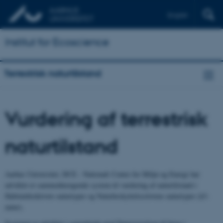
English
Institut for Ecoscience
Terrestrisk naturtilstand
Vurdering af terrestrisk
naturtilstand
Aarhus Universitet, DCE - Nationalt Center for Miljø og Energi har
udviklet et sammenhængende system til vurdering af naturtilstand i
Habitatdirektivets naturtyper og Naturbeskyttelseslovens naturtyper (§3-
natur).