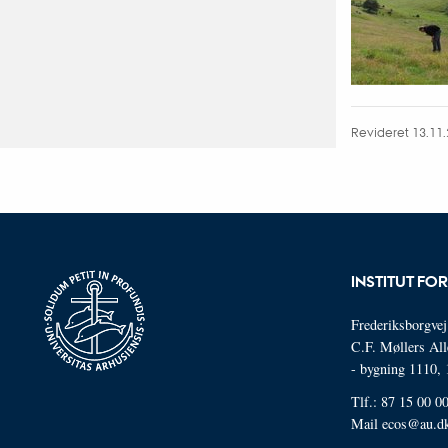
Revideret 13.11
INSTITUT FO
Frederiksborgvej
C.F. Møllers All
- bygning 1110,
Tlf.: 87 15 00 0
Mail
ecos@au.d