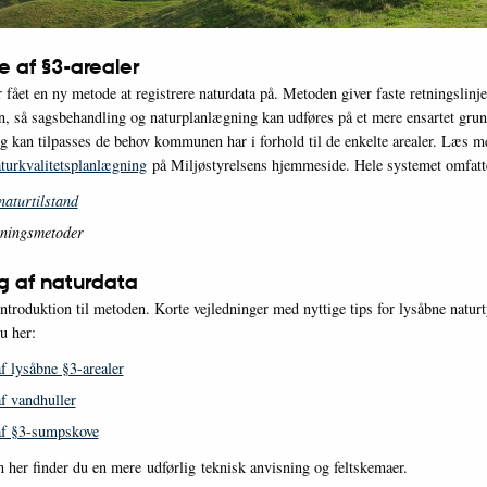
e af §3-arealer
ået en ny metode at registrere naturdata på. Metoden giver faste retningslinje
en, så sagsbehandling og naturplanlægning kan udføres på et mere ensartet gru
og kan tilpasses de behov kommunen har i forhold til de enkelte arealer. Læs 
turkvalitetsplanlægning
på Miljøstyrelsens hjemmeside. Hele systemet omfatt
naturtilstand
ningsmetoder
ng af naturdata
introduktion til metoden. Korte vejledninger med nyttige tips for lysåbne natur
u her:
f lysåbne §3-arealer
af vandhuller
af §3-sumpskove
n her finder du en mere udførlig teknisk anvisning og feltskemaer.