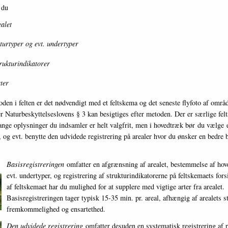
 du
alet
urtyper og evt. undertyper
trukturindikatorer
rter
den i felten er det nødvendigt med et feltskema og det seneste flyfoto af områd
r Naturbeskyttelseslovens § 3 kan besigtiges efter metoden. Der er særlige felt
nge oplysninger du indsamler er helt valgfrit, men i hovedtræk bør du vælge 
, og evt. benytte den udvidede registrering på arealer hvor du ønsker en bedre 
Basisregistreringen
omfatter en afgrænsning af arealet, bestemmelse af hov
evt. undertyper, og registrering af strukturindikatorerne på feltskemaets for
af feltskemaet har du mulighed for at supplere med vigtige arter fra arealet.
Basisregistreringen tager typisk 15-35 min. pr. areal, afhængig af arealets st
fremkommelighed og ensartethed.
Den udvidede registrering
omfatter desuden en systematisk registrering af pl