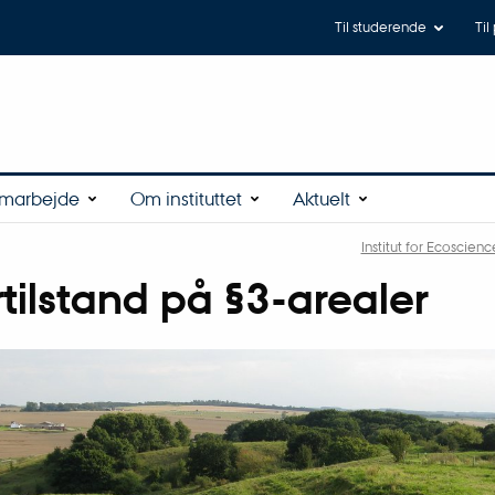
Til studerende
Til
amarbejde
Om instituttet
Aktuelt
Institut for Ecoscienc
tilstand på §3-arealer