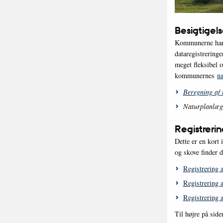
Besigtigels
Kommunerne har f
dataregistrering
meget fleksibel 
kommunernes
na
Beregning af 
Naturplanlæg
Registreri
Dette er en kort 
og skove finder d
Registrering a
Registrering 
Registrering 
Til højre på side