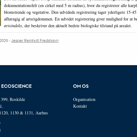
dokumentationsfelt (en cirkel med 5 m radius), hvor du registrerer alle karpl
blomstrende og vegetative. Den udvidede registrering tager yderligere 15-45 
afhængig af artsrigdommen. En udvidet registrering giver mulighed for at b
artsindeks
, der beskriver den aktuelt bedste biologiske tilstand på arealet.
.2025
-
Jesper Reinholt Fredshavn
R ECOSCIENCE
OM OS
 399, Roskilde
Organisation
é,
Kontakt
 1120, 1130 & 1131, Aarhus
0
k