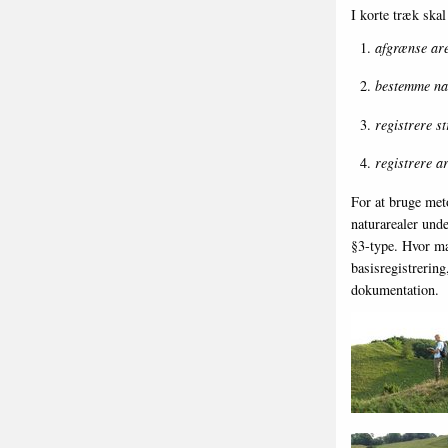
I korte træk skal
afgrænse are
bestemme nat
registrere s
registrere a
For at bruge meto
naturarealer unde
§3-type. Hvor ma
basisregistrering
dokumentation.