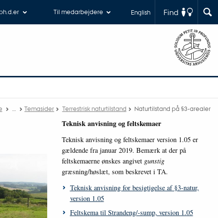
Find
 ph.d.er
Til medarbejdere
English
e
…
Temasider
Terrestrisk naturtilstand
Naturtilstand på §3-arealer
Teknisk anvisning og feltskemaer
Teknisk anvisning og feltskemaer version 1.05 er
gældende fra januar 2019. Bemærk at der på
feltskemaerne ønskes angivet
gunstig
græsning/høslæt, som beskrevet i TA.
Teknisk anvisning for besigtigelse af §3-natur,
version 1.05
Feltskema til Strandeng/-sump, version 1.05