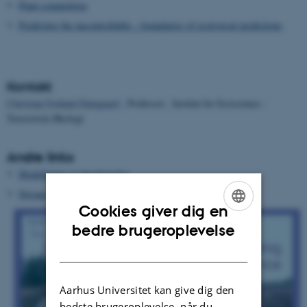
Plant competition
Predicting the uncontrollable – boundaries of ecological predictions
Kontakt
Christian Frølund Damgaard
, Professor , Institut for Ecoscience -
Terrestrisk Økologi
Andre links
Modellering og forudsigelse
Novana
- habitatdirektivets naturtyper
Cookies giver dig en
ENGLISH
bedre brugeroplevelse
DANISH
Aarhus Universitet kan give dig den
bedste brugeroplevelse, når du