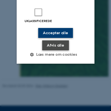
UKLASSIFICEREDE
Accepter alle
Afvis alle
Læs mere om cookies
Nødvendige
Statistiske
Marketing
Funktionelle
Uklassificerede
Revideret 03.09.2024
-
Else Vihlborg Staalsen
Nødvendige cookies hjælper
med at gøre hjemmesiden