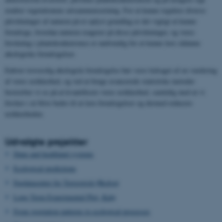
ændrer vegetationens artsammensætning. For at kunne regulere diverse
påvirkninger af naturen på et oplyst grundlag er det vigtigt at kunne
forudsige, hvordan naturen reagerer på disse påvirkninger, og vores
forskning i plantekonkurrence er nødvendig for at kunne lave sådanne
økologiske forudsigelser.
Enhver troværdig økologisk forudsigelse bør være ledsaget af en vurdering
af vores usikkerhed, og ved at bruge avancerede statistiske metoder
bestræber vi os på at kvantificere vores usikkerhed, samtidig med at vi
forsker i at blive bedre til at lave forudsigelser og dermed reducere
usikkerheden.
Udvalgte projekter
Dune and heathland systems
Ecological predictions
Fagdatacenter for Terrestrisk Økologi
Long Term Experimental Plot, Kalø
From vegetation patterns to ecological processes