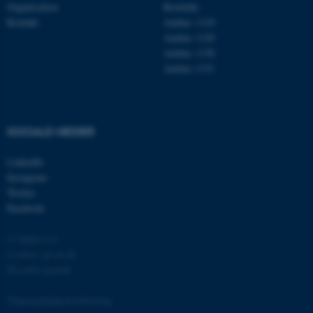
Organisation
Roskilde
Kontakt
Aarhus 1110
Aarhus 1120
Aarhus 1130
Aarhus 1131
ASP.NET_SessionId
Microsoft Corporation
.au.dk
SOCIALE MEDIER
LinkedIn
Instagram
JSESSIONID
Oracle Corporation
Twitter
.au.dk
Facebook
© Ophavsret
Cookies på au.dk
AWSALBTGCORS
Amazon Web Services, Inc.
Privatlivspolitik
airtable.com
Tilgængelighedserklæring