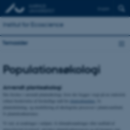
English
Institut for Ecoscience
Temasider
Populationsøkologi
Anvendt planteøkologi
Der forskes i anvendt planteøkologi, hvor der lægges vægt på en statistisk
robust beskrivelse af forskellige mål for
planteabundans
, fx
plantedækning, og modellering af økologiske processer i plantesamfund,
fx plantekonkurrence.
Vi ved, at ændringer i miljøet, fx klimaforandringer eller nedfald af
atmosfærisk kvælstof, påvirker plantekonkurrencen og på længere sigt