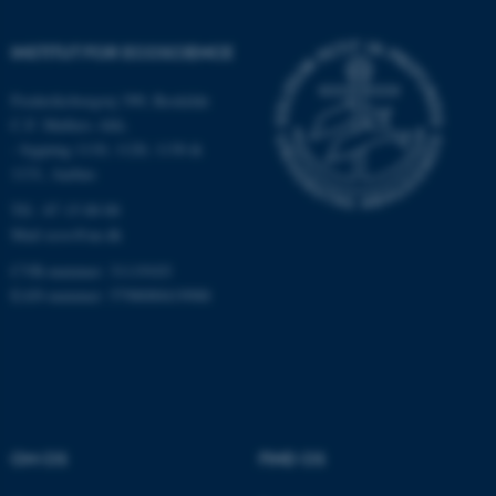
brugbar ved at aktivere nogle
grundlæggende funktioner
INSTITUT FOR ECOSCIENCE
som navigation mm.
Hjemmesiden kan ikke
Frederiksborgvej 399, Roskilde
fungerer uden disse cookies.
C.F. Møllers Allé,
- bygning 1110, 1120, 1130 &
1131, Aarhus
Tlf.: 87 15 00 00
Navn
Udbyder / Domæne
Mail
ecos@au.dk
be_typo_user
TYPO3 Association
.au.dk
CVR-nummer: 31119103
EAN-nummer: 5798000419988
fe_typo_user
Typo3 Association
.au.dk
OM OS
FIND OS