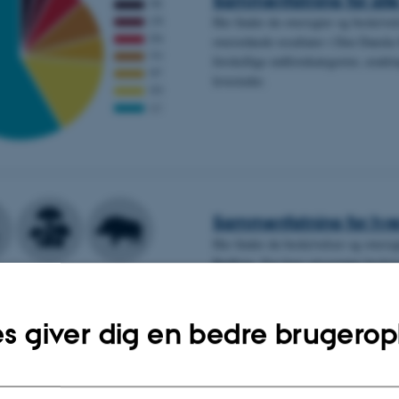
Her finder du oversigter og beskrive
overordnede resultater i Den Danske 
forskellige rødlistekategorier, ændri
levesteder.
Sammenfatning for hve
Her finder du beskrivelser og oversi
Rødliste. For hver artsgruppe beskri
rødlistekategorierne med mulighed f
s giver dig en bedre brugerop