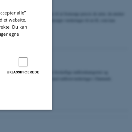
ccepter alle”
er du kan benytte de mange filtre til at fremsøge præcis de arter, du ønsker
 et website.
ulighed for at eksportere de fremsøgte vurderinger til en fil, som kan
gen computer.
irekte. Du kan
uger egne
n
 rødliste er, beskrivelser af de forskellige rødlistekategorier og
UKLASSIFICEREDE
older, og hvordan man arbejder med rødlistevurderinger i Danmark.
Uklassificerede