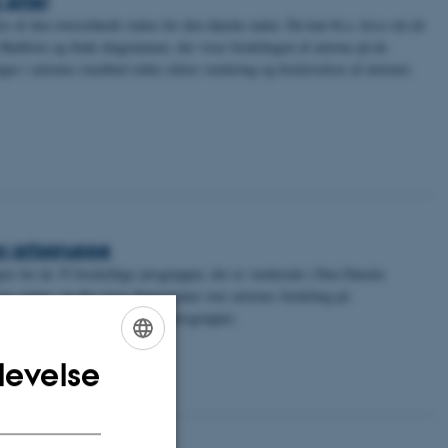
lse af den overordnede status for den danske natur. Du kan bl.a. læse om de
Rødliste og finde diagrammer, der viser fordelingen af arterne på de
nger i arternes truethed siden sidste vurdering og beskrivelser af arternes
r artsgruppe
gter for de 35 forskellige artsgrupper, der er vurderede i Den Danske
ves status, og der vises diagrammer over arternes fordeling på
or at sammenligne med andre artsgrupper.
levelse
ENGLISH
DANISH