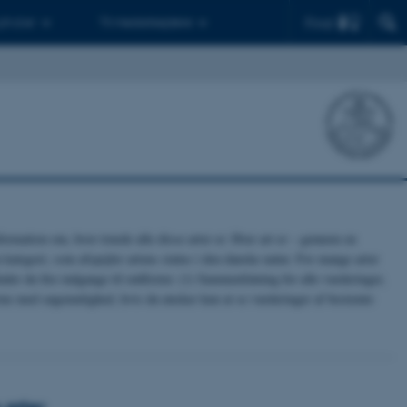
Find
 ph.d.er
Til medarbejdere
ormation om, hvor truede alle disse arter er. Hver art er – gennem en
n kategori, som afspejler artens status i den danske natur. For mange arter
er du fire indgange til rødlisten: (1) Sammenfatning for alle vurderinger,
erne med søgemulighed, hvis du ønsker kun at se vurderinger af bestemte
 arter