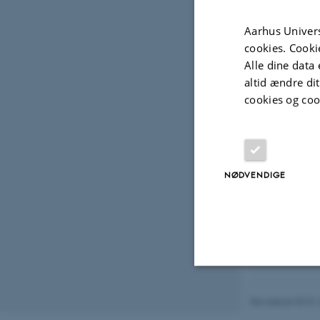
Aarhus Univers
cookies. Cooki
Alle dine data 
altid ændre di
cookies og coo
NØDVENDIGE
Nødvendige
Revideret 09.01