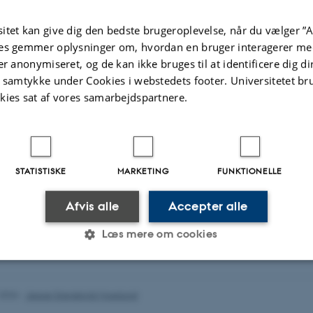
Søgemulighed
itet kan give dig den bedste brugeroplevelse, når du vælger ”A
Her kan du søge på enkelte arter, ell
es gemmer oplysninger om, hvordan en bruger interagerer med
at se vurderinger for. Du har også m
downloades og åbnes lokalt på din e
er anonymiseret, og de kan ikke bruges til at identificere dig d
t samtykke under Cookies i webstedets footer. Universitetet br
kies sat af vores samarbejdspartnere.
Information om rødliste
Her finder du information om, hvad en
STATISTISKE
MARKETING
FUNKTIONELLE
nøglebegreber, hvad rødlisten indeh
Afvis alle
Accepter alle
Læs mere om cookies
Statistiske
Marketing
Funktionelle
.2026
-
Jesper Erenskjold Moeslund