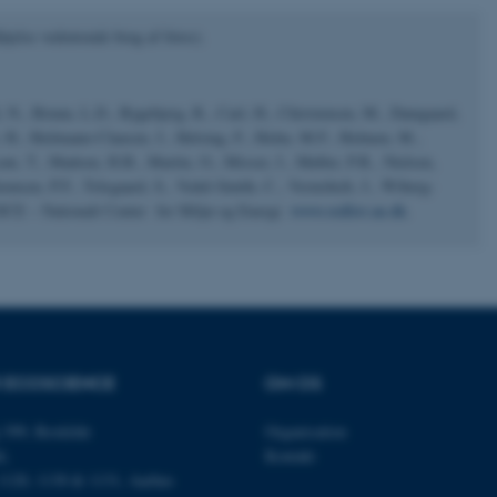
føjelse vedrørende brug af fotos).
es hjælper med at gøre hjemmesiden brugbar ved at aktiv
nktioner som navigation mm. Hjemmesiden kan ikke funge
l, N., Bruun, L.D., Bygebjerg, R., Carl, H., Christensen, M., Damgaard,
t, H., Heilmann-Clausen, J., Helsing, F., Holm, M.F., Holmen, M.,
øe, T., Madsen, H.B., Martin, O., Misser, J., Møller, P.R., Nielsen,
homsen, P.F., Tolsgaard, S., Vedel-Smith, C., Vesterholt, J., Wiberg-
Udbyder / Domæne
Udløb
Beskrivelse
 DCE – Nationalt Center for Miljø og Energi.
www.redlist.au.dk
.
30
Denne cookie sættes af
TYPO3 Association
minutter
TYPO3, og bruges til at 
.au.dk
session, når en backend-
TYPO3 eller Frontend.
30
Dette cookienavn er fo
Typo3 Association
minutter
webindholdsstyringssyst
.au.dk
som en brugersessionside
muligt at gemme bruger
tilfælde er det muligvis
R ECOSCIENCE
OM OS
kan indstilles ved defau
dette kan forhindres af 
de fleste tilfælde er det in
 399, Roskilde
Organisation
ødelagt i slutningen af 
indeholder en tilfældig id
é,
Kontakt
specifikke brugerdata.
 1120, 1130 & 1131, Aarhus