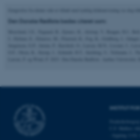
Gengivelse fra denne side er tilladt med tydelig kildeanvisning (se dog til
Nødvendige cooki
Den Danske Rødliste bedes citeret som:
grundlæggende fu
cookies.
Moeslund, J.E., Nygaard, B., Ejrnæs, R., Alstrup, V., Baagøe, H.J., Bel
J., Dylmer, E., Elmeros, M., Flensted, K., Fog, K., Goldberg, I., Gønge
Jørgensen, G.P., Jørum, P., Karsholt, O., Larsen, M.N., Lissner, J., Læss
O.F., Olsen, K., Sterup, J., Schmidt, H.T., Søchting, U., Teilmann, J., T
Navn
Larsen, P. og Wind, P. 2023. Den Danske Rødliste. Aarhus Universitet,
be_typo_user
fe_typo_user
INSTITUT FO
Frederiksborgvej
C.F. Møllers All
- bygning 1110,