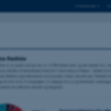
Til studerende
Til
e Rødliste
ste er en samlet oversigt over ca. 13.900 danske arter, og den rummer bl.a. inf
oces udviklet af International Union for Conservation of Nature – henført til e
e Rødliste også information om levesteder, trends, historik mm. Nedenfor find
g for hver af de 35 artsgrupper, (3) indgang til at se og downloade vurdering
ormation om rødlistens metoder og kategorier.
Sammenfatning for alle