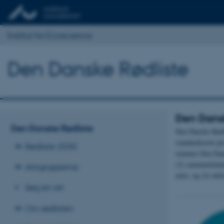
Institut for Ecoscience
Den Danske Rødliste
Den Dansk
Den Danske Rødliste
Den Danske Rødli
standardiseret pr
Rødliste 2030
rummer Den Dansk
(2) sammenfatnin
Artsgrupperne
arter. og (4) inf
Søg en art
Om rødlisten