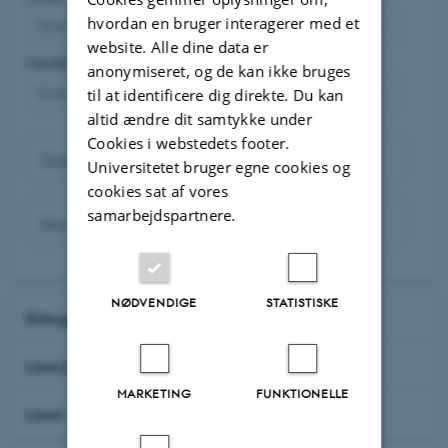
hvordan en bruger interagerer med et
Select...
website. Alle dine data er
Familie
anonymiseret, og de kan ikke bruges
Select...
til at identificere dig direkte. Du kan
altid ændre dit samtykke under
Cookies i webstedets footer.
Videnskabeligt navn
Universitetet bruger egne cookies og
cookies sat af vores
samarbejdspartnere.
Almindeligt navn
NØDVENDIGE
STATISTISKE
Kategori
Levested
MARKETING
FUNKTIONELLE
Lever af