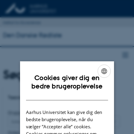
Institut for Ecoscience
Den Danske Rødliste
Søg en art
Cookies giver dig en
ENGLISH
bedre brugeroplevelse
DANISH
Taxonomi
Aarhus Universitet kan give dig den
Gruppe
bedste brugeroplevelse, når du
Select...
vælger ”Accepter alle” cookies.
Orden
Cookies gemmer oplysninger om,