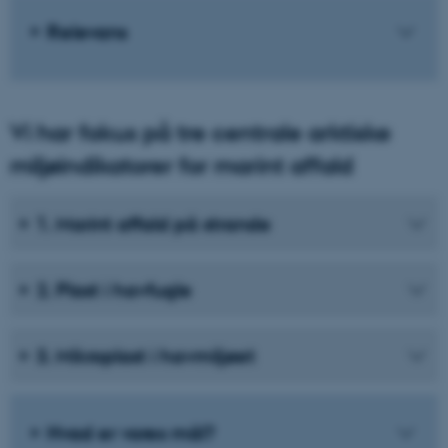
Relevans
Vi har fokus på tre centrale arktiske
miljøindikatorer for marint affald
1. Marint affald på strande
2. Plast i havfugle
3. Mikroplast i havmiljøet
Hvad er vores mål?