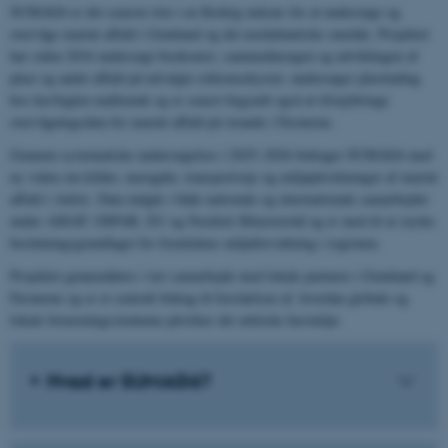
SUMAG6 er det seneste trin i en flerårig indsats for at undersøge og
overvåge marint affald i Grønland og det nordatlantiske område. Projektet
har siden 2016 undersøgt forekomst, sammenhængen og udviklingen af
plast og andet affald på udvalgte referencekyster, undersøger plastindtag
hos havfuglen mallemuk og er senest begyndt også at tilvejebringe
overvågningsdata for marint affald på strande i Færøerne.
Gennem systematiske undersøgelser i 2025–2026 bidrager SUMAG6 med
ny viden om kilder, mængder, transportveje og miljøpåvirkninger af marint
affald i Arktis. Data indgår i både nationale og internationale samarbejder
under AMAP, OSPAR, EU og Nordisk Ministerråd og er med til at styrke
beslutningsgrundlaget for fremtidens miljøforvaltning i regionen.
Projektet gennemføres i tæt samarbejde med lokale partnere i Grønland og
Færøerne og er et centralt bidrag til forståelsen af, hvordan globale og
lokale forureningsstrømme påvirker det arktiske havmiljø.
Hvad er SUMAG6?