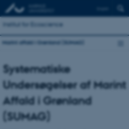
English
Institut for Ecoscience
Marint affald i Grønland (SUMAG)
Systematiske
Undersøgelser af Marint
Affald i Grønland
(SUMAG)