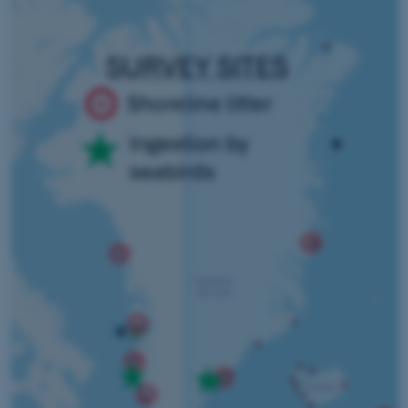
fungerer uden disse cookies.
Navn
Udbyder / Domæne
be_typo_user
TYPO3 Association
.au.dk
fe_typo_user
Typo3 Association
.au.dk