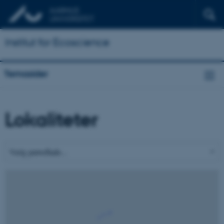
Institut for Ecoscience
Temasider
Lokaliteter