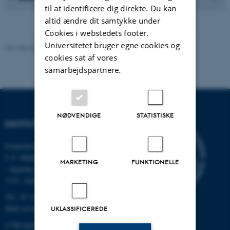
til at identificere dig direkte. Du kan
altid ændre dit samtykke under
Cookies i webstedets footer.
Universitetet bruger egne cookies og
Revideret 13.11.2025
-
Kavi Askholm Mellerup
cookies sat af vores
samarbejdspartnere.
NØDVENDIGE
STATISTISKE
INSTITUT FOR ECOSCIENCE
Frederiksborgvej 399, Roskilde
C.F. Møllers Allé,
MARKETING
FUNKTIONELLE
- bygning 1110, 1120, 1130 &
1131, Aarhus
Tlf.: 87 15 00 00
Mail
ecos@au.dk
UKLASSIFICEREDE
CVR-nummer: 31119103