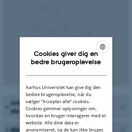
Cookies giver dig en
ENGLISH
bedre brugeroplevelse
DANISH
Aarhus Universitet kan give dig den
bedste brugeroplevelse, når du
vælger ”Accepter alle” cookies.
Artsliste for prøveflade / Species per
Cookies gemmer oplysninger om,
site
hvordan en bruger interagerer med et
website. Alle dine data er
Billeder
anonymiseret, og de kan ikke bruges