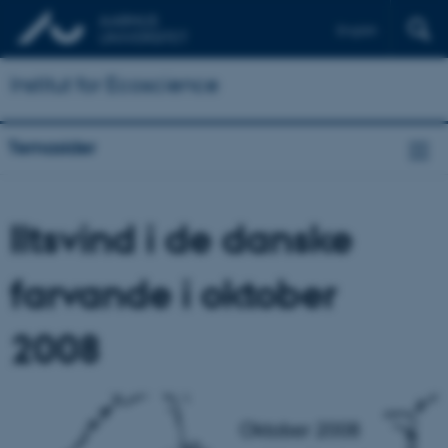
English
Institut for Ecoscience
Temasider
Iltsvind i de danske
farvande i oktober
2008