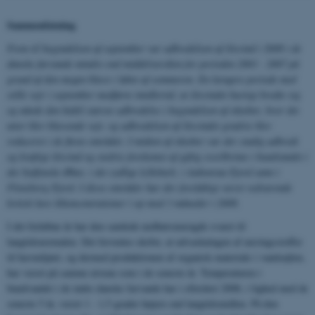
Sammenfatning
Frem til begyndelsen af september var udbredelsen af iltsvind i 2008 i de
danske farvande mindre end middelværdien for perioden 2003 - 2007 på
grund af den megen blæst i løbet af sommeren. En længere periode med
stille vejr i september medførte imidlertid, at iltsvindet hurtigt bredte sig
og nåede den hidtil største udbredelse i begyndelsen af oktober, hvor det
atter blev blæsende vejr, og udbredelsen af iltsvindet gradvis blev
reduceret i de fleste områder. I midten af oktober var der stadig udbredt
og kraftigt iltsvind og stedvis forekomst af giftig svovlbrinte i bundvandet i
det Sydfynske Øhav, i det sydlige Lillebælt, i Aabenraa Fjord samt i
Flensborg Fjord. I disse områder har der foreløbigt været vedvarende
kritisk lave iltkoncentrationer i op mod 3 måneder i 2008.
I det forløbne år har den samlede nedbørsmængde svaret til
langtidsnormalen. Det forventes derfor, at udvaskningen af næringsstoffer
til havmiljøet, og dermed produktionen af organisk materiale i vandsøjlen,
har været på samme niveau som i de seneste år. Temperaturen i
bundvandet i de indre danske farvande har i efteråret 2008, i lighed med de
seneste 5 år, været 1 - 1,5 grader højere end langtidsmidlen. På den