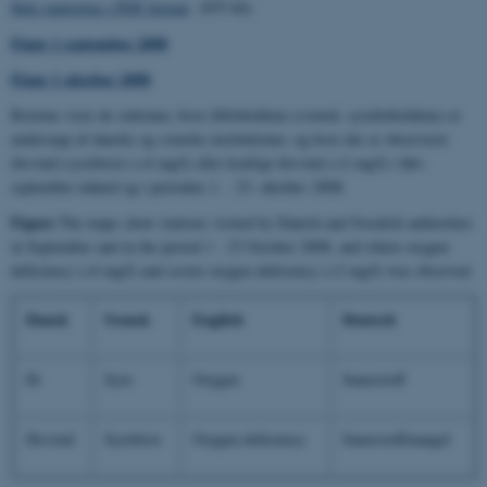
Hele rapporten i PDF-format
(855 kb)
Figur 1 september 2008
Figur 1 oktober 2008
Kortene viser de stationer, hvor iltforholdene (svensk: syreforholdene) er
undersøgt af danske og svenske institutioner, og hvor der er observeret
iltsvind (syrebrist) (<4 mg/l) eller kraftigt iltsvind (<2 mg/l) i hhv.
september måned og i perioden 1. - 23. oktober 2008.
Figure
The maps show stations visited by Danish and Swedish authorities
in September and in the period 1 - 23 October 2008, and where oxygen
deficiency (<4 mg/l) and severe oxygen deficiency (<2 mg/l) was observed.
Dansk
Svensk
English
Deutsch
Ilt
Syre
Oxygen
Sauerstoff
Iltsvind
Syrebrist
Oxygen deficiency
Sauerstoffmangel