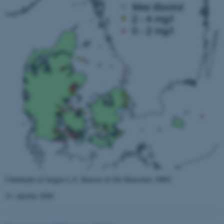
Udarbejdet af Jørgen L.S. Hansen & Ole Manscher, DMU
31. oktober 2008