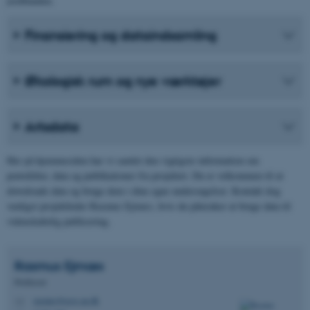
jordbunden.
Finansiering og dataindsamling
Økologisk rum og nye værktøjer
Artsdata
Her på hjemmesiden har vi samlet den vigtigste information om
prøvefelter, data og publikationer fra projektet. Du er velkommen til at
downloade data og bruge dem i dine egne undersøgelser. Kontakt dog
venligst projektleder Rasmus Ejrnæs, hvis du påtænker at bruge data til
videnskabelig publicering.
Rasmus
Ejrnæs
Professor
rasmus@ecos.au.dk
M