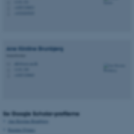
1110, 321
H
+4587158853
P
+4520205829
P
Ane Kirstine
Brunbjerg
Seniorforsker
akb@ecos.au.dk
M
1110, 320
H
+4587158865
P
Se Google Scholar-profilerne
Ane Kirstine Brunbjerg
Rasmus Ejrnæs