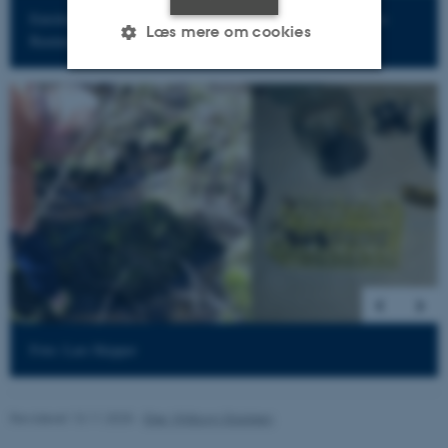
Entoloma incanum (grøngul rødblad), næsten truet (NT), Foto:
Læs mere om cookies
Rasmus Ejrnæs
Nødvendige
Statistiske
Marketing
2
/
19
Funktionelle
Uklassificerede
Nødvendige cookies hjælper
med at gøre hjemmesiden
brugbar ved at aktivere nogle
grundlæggende funktioner
som navigation mm.
Hjemmesiden kan ikke
Foto: Lars Skipper
fungerer uden disse cookies.
Revideret 13.11.2025
-
Else Vihlborg Staalsen