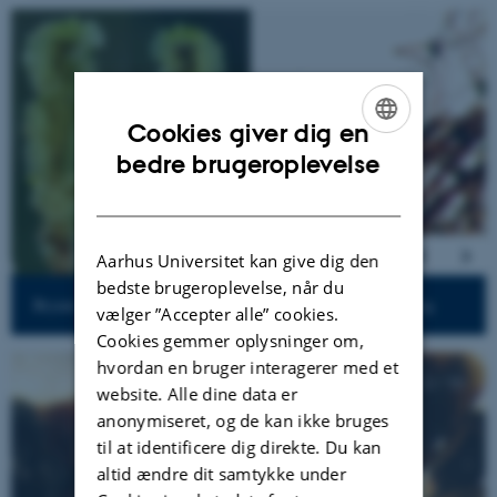
2
/
6
Cookies giver dig en
ENGLISH
bedre brugeroplevelse
DANISH
Aarhus Universitet kan give dig den
bedste brugeroplevelse, når du
Bryum tenuisetum, sjette fund i Danmark, Foto: Irina Goldberg
vælger ”Accepter alle” cookies.
Cookies gemmer oplysninger om,
hvordan en bruger interagerer med et
2
/
10
website. Alle dine data er
anonymiseret, og de kan ikke bruges
til at identificere dig direkte. Du kan
altid ændre dit samtykke under