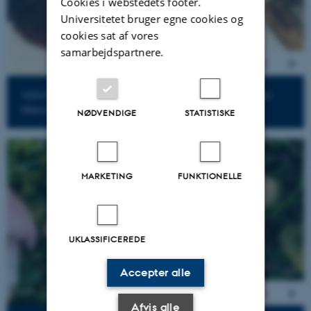
Cookies i webstedets footer.
Universitetet bruger egne cookies og
cookies sat af vores
samarbejdspartnere.
Aphodius sticticus (skovmøgbille), livskraftig (LC), Foto: Maja
Møholt
NØDVENDIGE
STATISTISKE
2
/
11
MARKETING
FUNKTIONELLE
UKLASSIFICEREDE
Accepter alle
Afvis alle