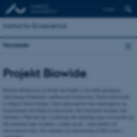
English
Institut for Ecoscience
Temasider
Projekt Biowide
Biowide (Biodiversity in Width and Depth) er den hidtil grundigste
udforskning af Danmarks landbaserede biodiversitet. Dansk biodiversitet
er tidligere blevet kortlagt i Atlas-undersøgelser eller undersøgelser og
eksperimenter med fokus på interessante eller beskyttede bestande eller
lokaliteter. I Biowide har vi undersøgt alle tænkelige typer af levesteder og
alle tænkelige typer af planter, svampe og dyr – enten direkte ved
observation af arter, eller indirekte ved sekvensering af DNA-rester i