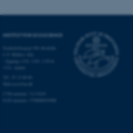
Navn
Udbyder / Domæne
be_typo_user
TYPO3 Association
.au.dk
INSTITUT FOR ECOSCIENCE
fe_typo_user
Typo3 Association
.au.dk
Frederiksborgvej 399, Roskilde
C.F. Møllers Allé,
- bygning 1110, 1120, 1130 &
1131, Aarhus
Tlf.: 87 15 00 00
Mail
ecos@au.dk
CVR-nummer: 31119103
EAN-nummer: 5798000419988
ASP.NET_SessionId
Microsoft Corporation
.au.dk