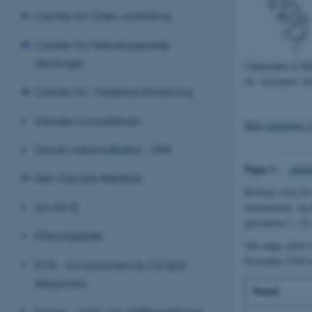
Center for Grøn omstilling
Center for Naturbaserede
løsninger
Udarbejdet af M
26. november 2
Center for Vadehavsforskning
Danske havpattedyr
Hele rapporten 
Dansk naturindikator - DNI
Figur 1.
oktob
Den Danske Rødliste
Kortene viser de 
DrivNOS
institutioner, og 
perioderne 1.-22
Efterafgrøder
The maps show st
November 2010 an
EOS - Environment & Oil Spill
Response
Dansk
Fauna - Jagt- og vildtforvaltning