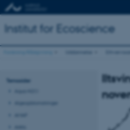
Institut for Ecoscience
Forskning/Rådgivning
Uddannelse
Erhvervss
Iltsv
Temasider
nove
Aqua-N2O
Algeopblomstringer
AMAP
Arktis