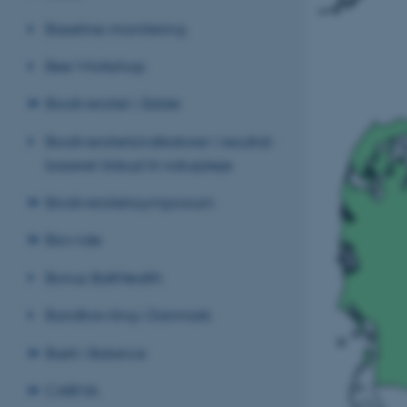
Baseline-monitering
Bee Workshop
Biodiversitet i ådale
Biodiversitetsindikatorer i resultat-
baseret tilskud til naturpleje
Biodiversitetssymposium
Biowide
Bonus BaltHealth
Bundtrawling i Danmark
Bælt i Balance
CARMA