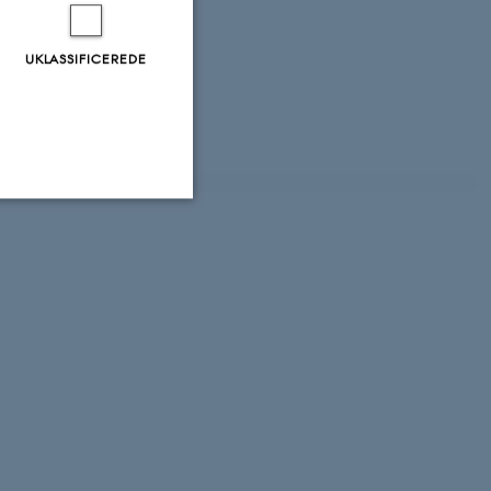
ong southerly and
en deficiency in
UKLASSIFICEREDE
gen deficiency as
deficiency in
Bornholmerdybet.
Uklassificerede
ere nogle
rer uden disse