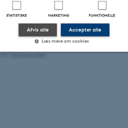
of October and the first half of November were dominated by periods with str
which led to exchange of the water masses and a removal of almost all the oxyg
STATISTISKE
MARKETING
FUNKTIONELLE
he great areas in the southwest Baltic Sea, which were impacted by severe oxy
er, have been refreshed during November. There are sporadic areas with oxygen 
Afvis alle
Accepter alle
ager Fjord, Flensborg Fjord, Sejerø Bugt, north of Sjællands Odde, and in 
Læs mere om cookies
.2025
-
Jens Würgler Hansen
Statistiske
Marketing
Funktionelle
es hjælper med at gøre hjemmesiden brugbar ved at aktiv
nktioner som navigation mm. Hjemmesiden kan ikke funge
Udbyder / Domæne
Udløb
Beskrivelse