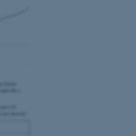
og svenske
 mg/l) hhv. i
 and 1-19
l) was observed.