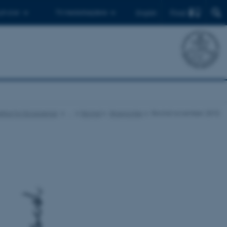
Find
 ph.d.er
Til medarbejdere
English
stitut for Ecoscience
…
Iltsvind
Iltrapporter
Iltsvind november 2010