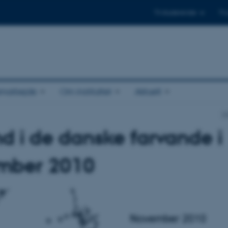
Til studerende
Til
amarbejde
Om instituttet
Aktuelt
In
ind i de danske farvande i
mber 2010