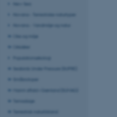
New Sea
be_typo_user
Novana - Terrestriske naturtyper
fe_typo_user
Novana - Vandmiljø og natur
Olie og miljø
Orkidéer
Populationsøkologi
ASP.NET_SessionId
Seabirds Under Pressure (SUPRE)
Småbiotoper
JSESSIONID
Marint affald i Grønland (SUMAG)
Temadage
ARRAffinity
Terrestrisk naturtilstand