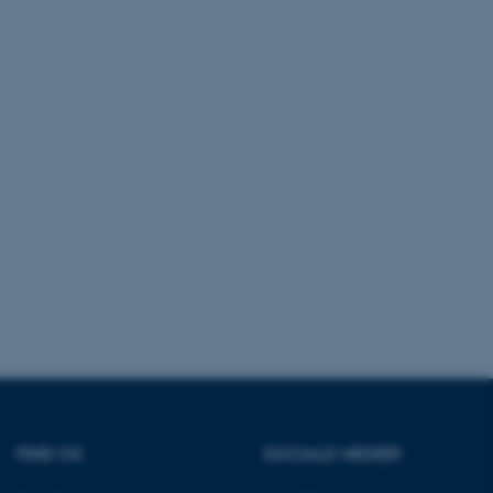
crosoft to securely verify
crosoft to securely verify
istinguish between
 beneficial for the
e valid reports on the use
istinguish between
 beneficial for the
e valid reports on the use
istinguish between
 beneficial for the
e valid reports on the use
ure as a hosting platform
ing, this cookie ensures
isitor browsing session
he same server in the
he CloudFlare service to
FIND OS
SOCIALE MEDIER
fic and override any
d on the visitor's IP
or supporting a website's