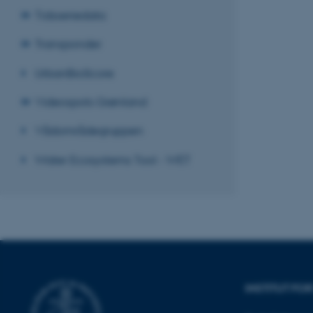
esctx
Tidsseriedata
fpc
Transponder
__cf_bm
UrbanBioScore
Videospots Grønland
__cf_bm
Vådområdegruppen
Water Ecosystems Tool - WET
__cf_bm
ARRAffinitySameSite
cf_clearance
INSTITUT FO