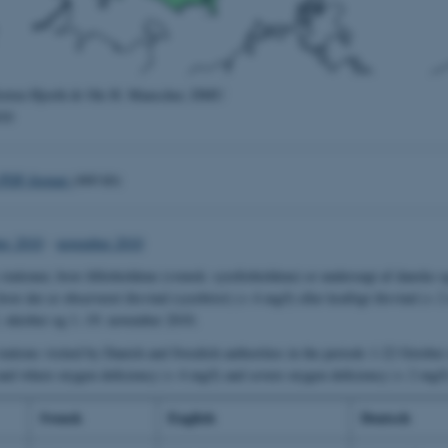
orten Hjorth & Ole H. Manscher, DMU
010
i PDF-format
(460 kb)
er 2010
-
november 2010
stationer, hvor iltforholdene (svensk: syreforholdene) er undersøgt af danske 
hvor der er observeret iltsvind (syrebrist) (< 4 mg/l) eller kraftigt iltsvind (< 2
. oktober og 1.-19. november 2010.
ations visited by Danish and Swedish authorities in the periods 1-22 October
d where oxygen deficiency (< 4 mg/l) and severe oxygen deficiency (< 2 mg/
Svensk
English
Deutsch