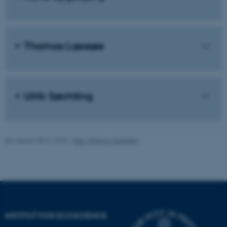
fe_typo_user
Typo3 Association
.au.dk
Thomas Læssøe
Ulrik Søchting
Revideret 08.01.2026
-
Else Vihlborg Staalsen
ASP.NET_SessionId
Microsoft Corporation
.au.dk
INSTITUT FOR ECOSCIENCE