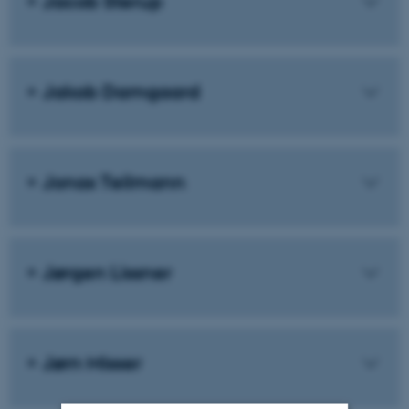
Jacob Sterup
Jakob Damgaard
Jonas Teilmann
Jørgen Lissner
Jørn Misser