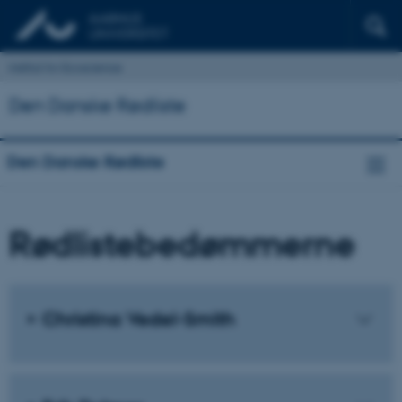
Institut for Ecoscience
Den Danske Rødliste
Den Danske Rødliste
Rødlistebedømmerne
Christina Vedel-Smith