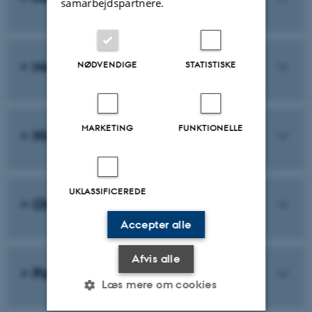
samarbejdspartnere.
Morten Elmeros
NØDVENDIGE
STATISTISKE
MARKETING
FUNKTIONELLE
Nicholas Bell
UKLASSIFICEREDE
Ole Fogh Nielsen
Accepter alle
Afvis alle
Palle Jørum
Læs mere om cookies