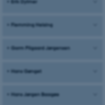
Erik Dylmer
Flemming Helsing
Gorm Pilgaard Jørgensen
Hans Gønget
Hans Jørgen Baagøe