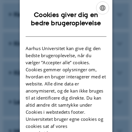
Kent Olsen
Cookies giver dig en
ENGLISH
bedre brugeroplevelse
DANISH
Knud N. Flensted
Aarhus Universitet kan give dig den
bedste brugeroplevelse, når du
vælger ”Accepter alle” cookies.
Cookies gemmer oplysninger om,
Kåre Fog
hvordan en bruger interagerer med et
website. Alle dine data er
anonymiseret, og de kan ikke bruges
til at identificere dig direkte. Du kan
Lars Dyhrberg Bruun
altid ændre dit samtykke under
Cookies i webstedets footer.
Universitetet bruger egne cookies og
cookies sat af vores
Mogens Holmen