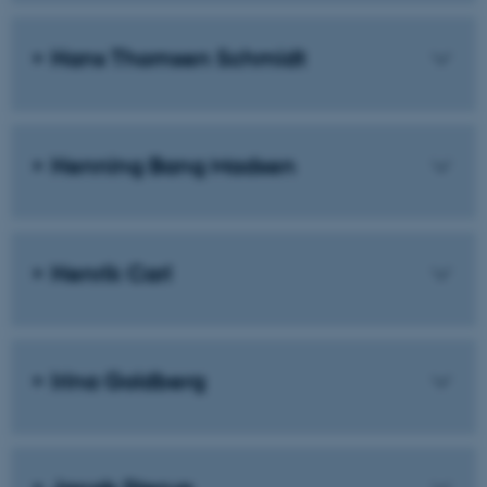
Hans Thomsen Schmidt
Henning Bang Madsen
Henrik Carl
Irina Goldberg