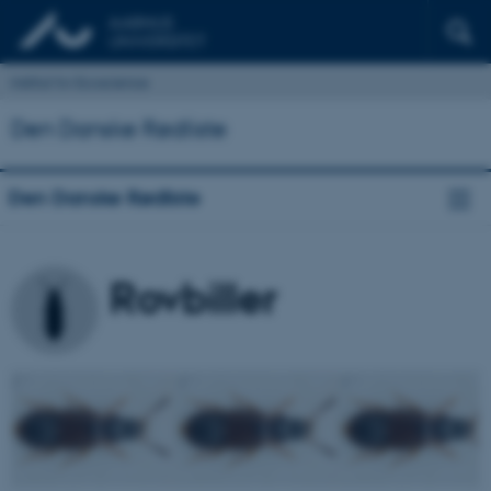
Institut for Ecoscience
Den Danske Rødliste
Den Danske Rødliste
Rovbiller