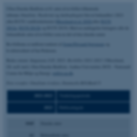
I Den Danske Rødliste er 61 arter af rovbiller tilhørende
triberne
Omaliini,
Paederini
og
Anthophagini
blevet behandlet i 2021
efter IUCN´s rødlistekriterier (
Moeslund et al. 2020
efter
IUCN
2012a
,
IUCN 2012b
og IUCN 2019). Med en undtagelse betragtes alle de
behandlede arter af rovbiller som en del af den danske natur.
Rovbillerne er rødlistevurderet af
Gorm Pilgaard Jørgensen
og
kvalitetssikret af Jan Pedersen.
Bedes citeret: Jørgensen, G.P., 2023.
Rovbiller 2021-2023
. I Moeslund,
J.E. m.fl. (red.): Den Danske Rødliste. Aarhus Universitet, DCE – Nationalt
Center for Miljø og Energi.
redlist.au.dk
.
Foto ovenfor: Omalium rivulare, Danmarks BilleBank ©
2021-2023
Vurderingsperiode
2023
Publiceringsår
1045
Danske arter
61
Behandlede arter