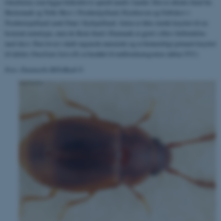
lokaliteter, som ligger forholdsvis spredt rundt i landet. Der er således fund fra
Funktionelle
Uklassificerede
Høstemark og Tofte Skov i Nordøstjylland, Dyrehaven og Gribskov i
Nordøstsjælland samt Omø i Sydsjælland. Arten er ikke stærkt knyttet til en
bestemt naturtype, men de fleste fund i Danmark er gjort i eller i forbindelse
med skov. Den lever i dødt organisk materiale og er formentligt primært knyttet
Nødvendige cookies hjælper
til ådsler.
Omalium laticolle
er henført til rødlistekategorien sårbar (VU).
med at gøre hjemmesiden
Foto: Danmarks BilleBank ©
brugbar ved at aktivere nogle
grundlæggende funktioner
som navigation mm.
Hjemmesiden kan ikke
fungerer uden disse cookies.
Navn
Udbyder / Domæne
be_typo_user
TYPO3 Association
.au.dk