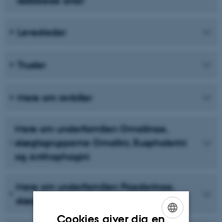
rødlistede arter
Levesteder
Trusler
Mere om rovbiller
Mere om underfamilien Omaliinae,
slægtsgrupperne Omaliini, Eusphalerini
og Anthophagini
Mere om underfamilien Paederinae,
slægtsgruppen Paederini
Cookies giver dig en