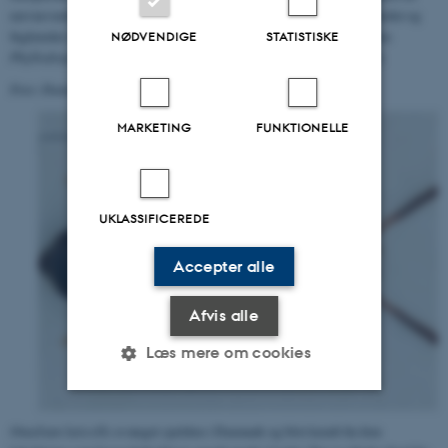
nævneværdig mængde individer fra udlandet. Arten lever i rovfuglereder og
fuglereder i hulheder i træer, ligesom den undertiden søger til blomster.
NØDVENDIGE
STATISTISKE
P
hyllodrepa
salicis
er henført til rødlistekategorien kritisk truet (CR).
Foto: Danmarks BilleBank ©
MARKETING
FUNKTIONELLE
UKLASSIFICEREDE
Accepter alle
Afvis alle
Læs mere om cookies
Nødvendige
Statistiske
Marketing
Omalium laticolle e
r meget sjælden i Danmark og blot kendt fra fem