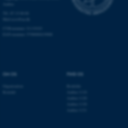
Aarhus
Tlf.: 87 15 00 00
ARRAffinity
Microsoft Corporation
Mail
ecos@au.dk
.mitstudie.au.dk
CVR-nummer: 31119103
EAN-nummer: 5798000419988
esctx
Microsoft Corporation
.login.microsoftonline.com
fpc
Microsoft Corporation
login.microsoftonline.com
OM OS
FIND OS
__cf_bm
Cloudflare Inc.
.pure.au.dk
Organisation
Roskilde
Kontakt
Aarhus 1110
Aarhus 1120
Aarhus 1130
__cf_bm
Cloudflare Inc.
Aarhus 1131
.linkedin.com