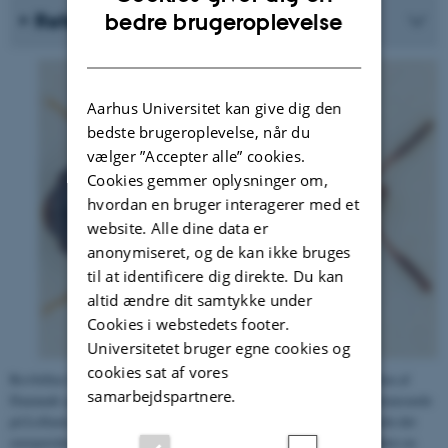
ENGLISH
Referencer
bedre brugeroplevelse
DANISH
Aarhus Universitet kan give dig den
bedste brugeroplevelse, når du
vælger ”Accepter alle” cookies.
Cookies gemmer oplysninger om,
hvordan en bruger interagerer med et
website. Alle dine data er
anonymiseret, og de kan ikke bruges
til at identificere dig direkte. Du kan
altid ændre dit samtykke under
Cookies i webstedets footer.
Universitetet bruger egne cookies og
cookies sat af vores
Rovbillen
P
hyllodrepa
salicis
har tidligere været udbredt i størstedelen af
samarbejdspartnere.
Danmark og særligt i de sydlige egne, men kendes i dag kun fra Kristianssæde
på Lolland, hvor den blev fundet i 1977. Da det er en sjælden art i hele det
europæiske udbredelsesområde, vurderes det usandsynligt, at der tilføres en