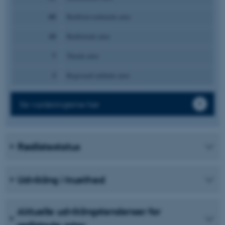
60
Rødlistevurderede arter
10
Rødlistede arter
7
Truede arter
3
Regionalt uddøde arter
Se vurderingerne her
Rødlistestatus
Udvikling i truethed
Aktuelle udviklingstendenser for