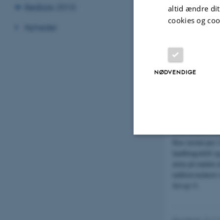
(CR). Foto: Kår
Rødliste 2010
altid ændre di
cookies og coo
Nyheder
NØDVENDIGE
Hvid stork (
Cico
flere tusind par
landbrugsdrift o
Nødvendige
arten på randen 
rødlistevurdere
Sterup ©.
Nødvendige cooki
grundlæggende fu
cookies.
Revideret 13.11