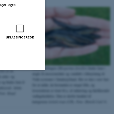
uger egne
UKLASSIFICEREDE
Dyndsmerlingen (
Misgurnus fossilis
) findes kun i
ile
) er en
nogle få moseområder og vandløb i tilknytning til
e aske- og
Vidå-systemet i Sønderjylland. Her er den i stor fare
Uklassificerede
e og findes kun ét
for at uddø, da bestanden er meget lille, og
ndsyssel. Arten
levestederne er truet bl.a. af udtørring og hårdhændet
Foto: Knud
vedligeholdelse. Den er derfor henført til
ere nogle
kategorien
kritisk truet (CR).
Foto: Henrik Carl ©.
rer uden disse