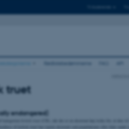
Til studerende
Til
tekategorierne
Rødlistebedømmerne
FAQ
API
Institut fo
k truet
ically endangered)
il kategorien
kritisk truet
(CR), når der er en ekstremt høj risiko for, at den vil
henføres til kritisk truet har typisk ekstremt små populationer eller lider under