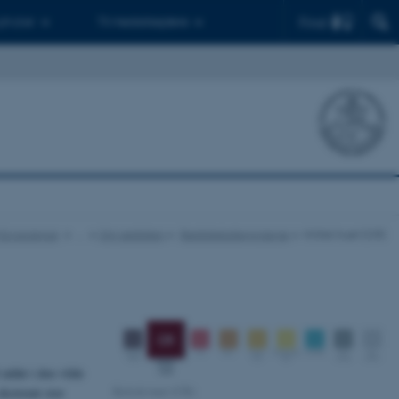
Find
 ph.d.er
Til medarbejdere
r Ecoscience
…
Om rødlisten
Rødlistekategorierne
Kritisk truet (CR)
 uddø i den vilde
Kritisk truet (CR)
 ekstremt stor