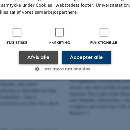
e Kristiansen ©.
t samtykke under Cookies i webstedets footer. Universitetet br
kies sat af vores samarbejdspartnere.
STATISTISKE
MARKETING
FUNKTIONELLE
Afvis alle
Accepter alle
Læs mere om cookies
nia ciconia
) ynglede tidligere med
Tæt fugleklomos (
Pterogonium grac
 i Danmark, men ændret
skovart, som vokser på bark af gaml
g dræning af vådområder har bragt
Statistiske
Marketing
Funktionelle
bøgetræer. Den er gået stærkt tilbag
af udryddelse. Arten er
sted i Danmark, i Slotved Skov i Ve
t som
kritisk truet (CR). Foto: Jacob
er rødlistet som
kritisk truet (CR).
Knudsen ©.
es hjælper med at gøre hjemmesiden brugbar ved at aktiv
nktioner som navigation mm. Hjemmesiden kan ikke funge
.2025
-
Jesper Erenskjold Moeslund