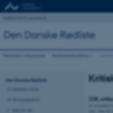
Institut for Ecoscience
Den Danske Rødliste
Rødlistens artsgrupper
Rødlistemetoderne
Rødlis
Kritis
Den Danske Rødliste
Rødliste 2030
(CR, crit
Artsgrupperne
En art henføres t
Søg en art
natur. Arter der 