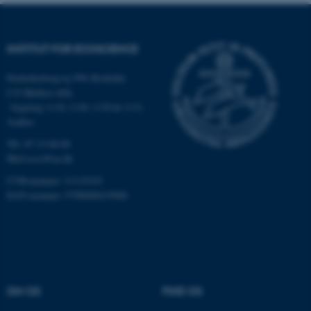
.au.dk
INSTITUT FOR ECOSCIENCE
fe_typo_user
Typo3 Association
.au.dk
Frederiksborgvej 399, Roskilde
C.F. Møllers Allé,
- bygning 1110, 1120, 1130 & 1131,
Aarhus
Tlf.: 87 15 00 00
Mail
ecos@au.dk
CVR-nummer: 31119103
EAN-nummer: 5798000419988
ASP.NET_SessionId
Microsoft Corporation
.au.dk
OM OS
FIND OS