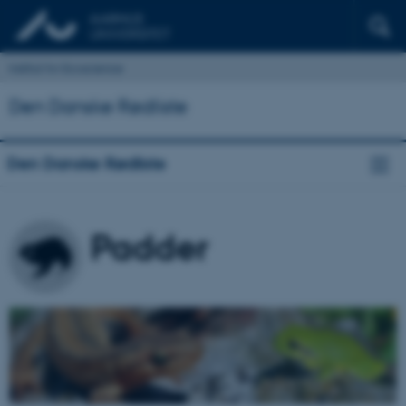
Institut for Ecoscience
Den Danske Rødliste
Den Danske Rødliste
Padder