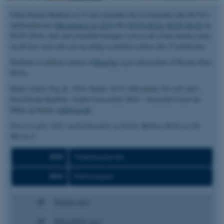
I Den Danske Rødliste er 15 arter af padder blevet behandlet efter IUCN´s
rødlistekriterier (
Moeslund et al. 2015
efter
IUCN 2012a
,
IUCN 2012b
og
IUCN 2016). Alle arter af padder betragtes som en del af den danske natur,
og det har været relevant og muligt at rødlistevurdere alle 15 paddearter.
Padderne er rødlistevurderet af
Kåre Fog
og kvalitetssikret af Thomas Eske
Holm.
Bedes citeret: Fog, K., 2019.
Padder 2018
. I Moeslund, J.E. m.fl. (red.):
Den Danske Rødliste. Aarhus Universitet, DCE – Nationalt Center for
Miljø og Energi.
redlist.au.dk
.
Fotos ovenfor: Lille vandsalamander og løvfrø. Mathias Holm og Ole
Martin
©
2018
Vurderingsperiode
2019
Publiceringsår
15
Danske arter
15
Behandlede arter