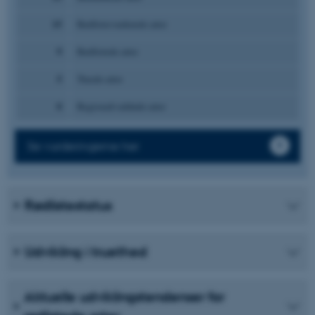
15
Rødlistevurderede arter
9
Rødlistede arter
5
Truede arter
0
Regionalt uddøde arter
Se vurderingerne her
Rødlistestatus
Udvikling i truethed
Aktuelle udviklingstendenser for