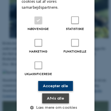
cookies sat af vores
samarbejdspartnere.
NØDVENDIGE
STATISTISKE
Klokkefrø (VU) lever i varme, solbeskinnede vandhuller med
undervandsvegetation. Artens levesteder er truet af tilgroning der skygger for
MARKETING
FUNKTIONELLE
den fladvandede bredzone, næringsstoffer, udsætning af ænder og fisk.
Klokkefrø er kategoriseret som sårbar (VU).
Foto: Marek Szczepanek, Wikimedia Commons
UKLASSIFICEREDE
Strandtudse (EN) yngler i temporære lavvandede vandhuller, der tørrer ud om
sommeren. Arten er bl.a. truet af græsningsophør, dræning og gødskning.
Accepter alle
Strandtudse er kategoriseret som
truet (EN)
. Foto:
Piet Spaans, Wikimedia
Commons
Afvis alle
Læs mere om cookies