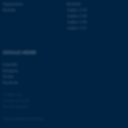
Organisation
Roskilde
Kontakt
Aarhus 1110
JSESSIONID
Oracle Corporation
.au.dk
Aarhus 1120
Aarhus 1130
Aarhus 1131
AWSALBTGCORS
Amazon Web Services, Inc.
airtable.com
SOCIALE MEDIER
LinkedIn
Instagram
CFTOKEN
Adobe Inc.
eddiprod.au.dk
Twitter
Facebook
© Ophavsret
Cookies på au.dk
Privatlivspolitik
Tilgængelighedserklæring