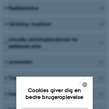
Rødlistestatus
Udvikling i truethed
Aktuelle udviklingstendenser for
rødlistede arter
Levesteder
Trusler
Cookies giver dig en
Mere om karplanter
ENGLISH
bedre brugeroplevelse
DANISH