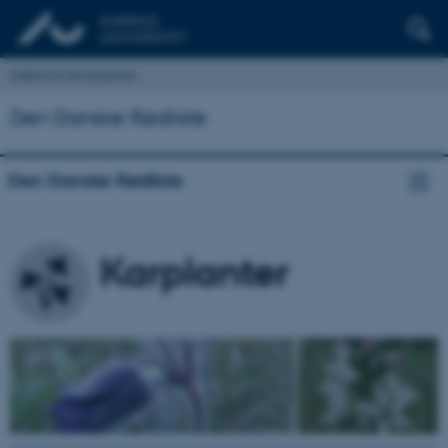
Institut for Ecoscience
Den Danske Rødliste
Den Danske Rødliste
Karplanter