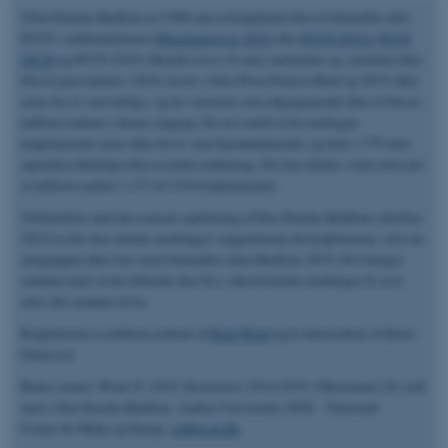
I Den Danske Rødliste er 2.900 arter af karplanter blevet behandlet efter
IUCN´s rødlistekriterier (
Moeslund et al. 2015
efter
IUCN 2012a
,
IUCN
2012b
og IUCN 2016). Herudover er 16 arter, underarter og varieteter ikke
blevet genvurderet i 2019, da de i Atlas Flora Danica (Hartvig 2015) ikke
anses for at være lødige, og da varieteter som udgangspunkt ikke er blevet
rødlistevurderet i denne omgang. En stor andel af de medtagne
karplantearter anses ikke for at være hjemmehørende, og hele 1.779 arter
optræder tilfældigt eller er under etablering. Det har således været relevant
at rødlistevurdere 1.137 af 2.916 karplantearter.
I forbindelse med den seneste opdatering af Den Danske Rødliste (oktober
2023) er der sket mindre ændringer i opgørelserne for karplanterne, selvom
artsgruppen ikke har været behandlet siden Rødliste 2019. Det hænger
sammen med, at der løbende sker bl.a. taksonomiske ændringer, fx at to
arter slås sammen til én.
Karplanterne er rødlistevurderet af
Peter Wind
og kvalitetssikret af Søren
Grøntved.
Bedes citeret: Wind, P., 2019.
Karplanter 2014-2018
. I Moeslund, J.E. m.fl.
(red.): Den Danske Rødliste. Aarhus Universitet, DCE – Nationalt
Center for Miljø og Energi.
redlist.au.dk
.