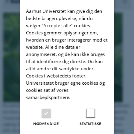
Referencer
Aarhus Universitet kan give dig den
bedste brugeroplevelse, når du
vælger ”Accepter alle” cookies.
Cookies gemmer oplysninger om,
hvordan en bruger interagerer med et
website. Alle dine data er
anonymiseret, og de kan ikke bruges
til at identificere dig direkte. Du kan
altid ændre dit samtykke under
Cookies i webstedets footer.
Universitetet bruger egne cookies og
cookies sat af vores
samarbejdspartnere.
Kassubisk vikke (
Vicia cassubica
) vokser på lysåben, næringsfattig jordbund i
skovbryn, på overdrev, vejskrænter og vejkanter. Arten forekommer spredt fra
Vendsyssel, Østjylland over Hornsherred og Nordsjælland til Bornholm på
NØDVENDIGE
STATISTISKE
omkring 30 lokaliteter. Arten er henført til rødlistekategorien
næsten truet
(NT). De danske bestande optræder på nordvestgrænsen for artens naturlige