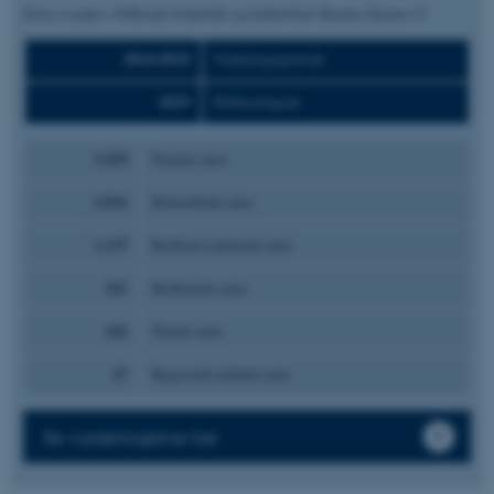
Fotos ovenfor: Nikkende kobjælde og bukkeblad. Rasmus Ejrnæs ©
2014-2018
Vurderingsperiode
2019
Publiceringsår
3.359
Danske arter
2.916
Behandlede arter
1.137
Rødlistevurderede arter
321
Rødlistede arter
162
Truede arter
27
Regionalt uddøde arter
Se vurderingerne her