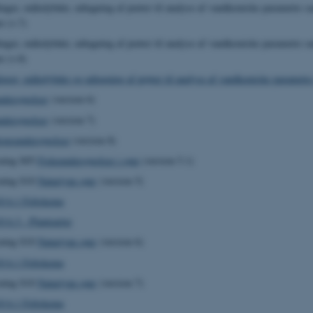
nger, måledybder, udtagning af prøver til analyse af vandkemiske parametre sa
er (v.7)
nger, måledybder, udtagning af prøver til analyse af vandkemiske parametre sa
er (v.8)
inger, måledybder og udtagning af prøver til analyse af vandkemiske parametre 
ndersøgelser
(version 6)
ndersøgelser
(version 7)
ionsundersøgelser
(version 8)
sning S05
Fiskeundersøgelser i søer
(version 5.1)
sning S10
Naturtype søer
(version 5)
0 6.1 Feltskema
0 6.3 - Plantearter
sning S10
Naturtype søer
(version 6)
0 6.1 Feltskema
sning S10
Naturtype søer
(version 7)
0 6.1 Feltskema