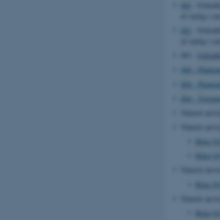
S01
- Feltmåli
af vejrlig i sø
S01
- Feltmåli
af vejrlig i sø
S01 -
Feltmål
S04 - Planteu
S04 - Planteu
S04 - Vegetat
Teknisk anvi
Teknisk anvi
Bilag S1
Bilag S1
Teknisk anvi
Bilag S1
Teknisk anvi
Bilag S1