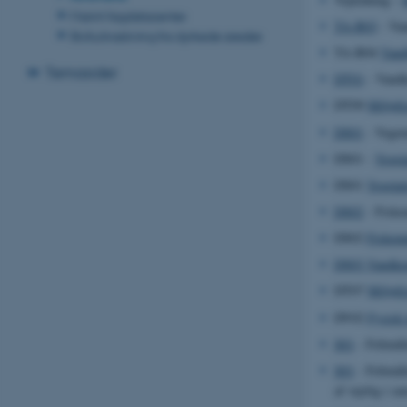
Marint fagdatacenter
TA-B03
- Van
Stofudvaskning fra dyrkede arealer
TA-B04
Vand
Temasider
DT01
- Vandk
DT09
Miljøfr
DS01
- Vegeta
DS01 -
Vegeta
DS01
Vegetat
DS02
- Fiskeu
DS02
Fiskeun
DS03 Vandkemi
DT07
Miljøfr
DV02
Fysisk 
S01
- Feltmåli
S01
- Feltmåli
af vejrlig i sø