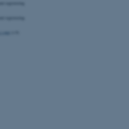
mt registrering
mt registrering
i søer
(v.9)