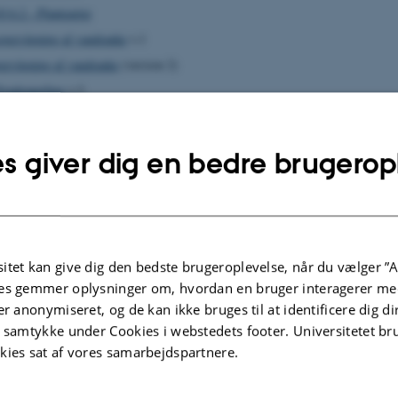
0 6.2 - Plantearter
overvågning af vandranke
v.1
ervågning af vandranke
(version 2)
yndsmerling
v.3
sning S16
Dyndsmerling
v.4
dyr i bredzonen af søer
v.1
s giver dig en bedre brugerop
r i bredzonen af søer
(v.2)
ke kiselalger i søer
(v.1)
k Fysisk Indeks - DFI
version 2.3
roinvertebrater (smådyr) i vandløb
(v. 2.2)
itet kan give dig den bedste brugeroplevelse, når du vælger ”A
roinvertebrater (smådyr) i vandløb
v. 2.3
es gemmer oplysninger om, hvordan en bruger interagerer med
roinvertebrater (smådyr) i vandløb
version 2.4
er anonymiseret, og de kan ikke bruges til at identificere dig d
roinvertebrater (smådyr) i vandløb
version 2.5
t samtykke under Cookies i webstedets footer. Universitetet br
invertebrater (smådyr) i vandløb
version 2.6
kies sat af vores samarbejdspartnere.
-
Pigsmerling
v.2