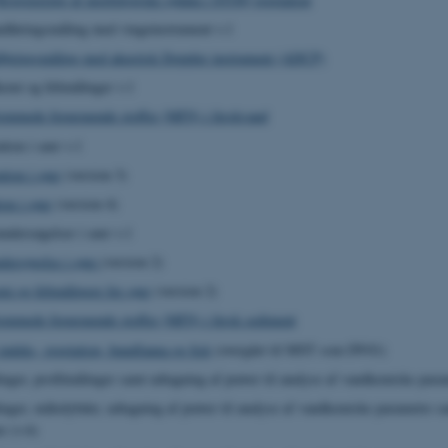
dføringsmåling med vingeinstrument v.1
føringsmåling med akustisk Doppler instrument (ADCP)
emi og feltmålinger v.1
emmede forurenende stoffer (MFS) i ferskvand
tion i søer v.1
tion i søer
(version 3)
ion i søer
(version 4)
ndersøgelser i søer v.1
dersøgelse i søer
(version 2)
 og feltmålinger for søer
(version 2)
emmede forurenende stoffer (MFS) i fersk sediment
indeks, vegetation, bundfauna og fisk
(overgået til MST som DV01)
nger, profilmålinger samt udtagning af prøver til analyse af vandkemiske param
nger, måledybder, udtagning af prøver til analyse af vandkemiske parametre sa
er (v.6)