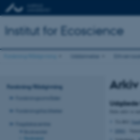
Institut for Ecoscience
Forskning/Rådgivning
Uddannelse
Erhvervss
Arkiv
Forskning/Rådgivning
Forskningsområder
Udgåede t
Forskningsfaciliteter
Dette arkiv er u
TA-B01
Vandl
Fagdatacentre
DN01
- Natur
Biodiversitet
Ferskvand
Vejledning –