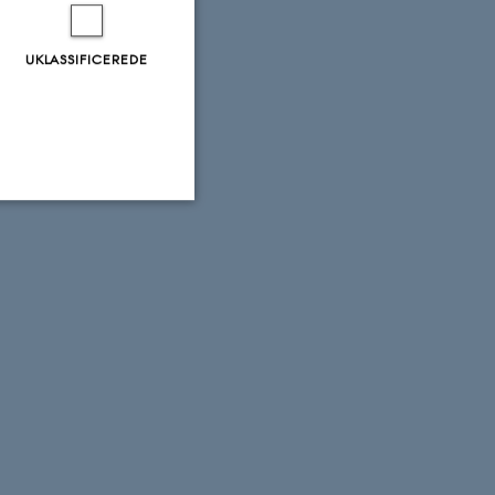
UKLASSIFICEREDE
Uklassificerede
ere nogle
rer uden disse