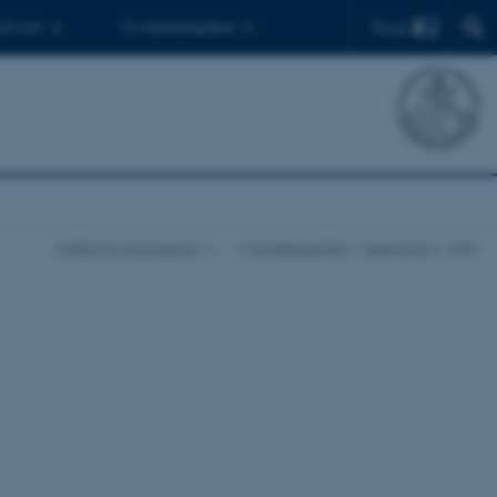
Find
 ph.d.er
Til medarbejdere
Institut for Ecoscience
…
Fagdatacentre
Ferskvand
Arkiv