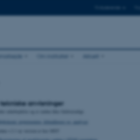
Til studerende
Til
amarbejde
Om instituttet
Aktuelt
ekniske anvisninger
nder udarbejdelse og er endnu ikke fuldstændigt.
øbskemi: prøvetagning, feltmålinger og -analyser
data v.2.1 ny version er hos MST
Registrering af morfologiske sødata i STOQ vegetation