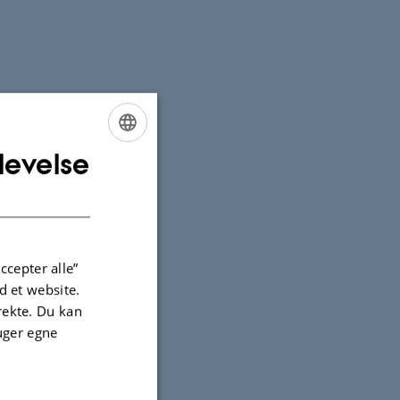
levelse
ENGLISH
DANISH
ccepter alle”
 et website.
irekte. Du kan
uger egne