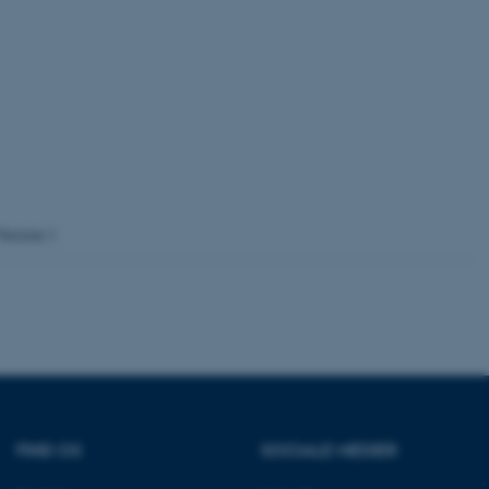
crosoft to securely verify
crosoft to securely verify
istinguish between
 beneficial for the
e valid reports on the use
istinguish between
 beneficial for the
e valid reports on the use
Version 1
istinguish between
 beneficial for the
e valid reports on the use
ure as a hosting platform
ing, this cookie ensures
isitor browsing session
he same server in the
he CloudFlare service to
FIND OS
SOCIALE MEDIER
fic and override any
d on the visitor's IP
or supporting a website's