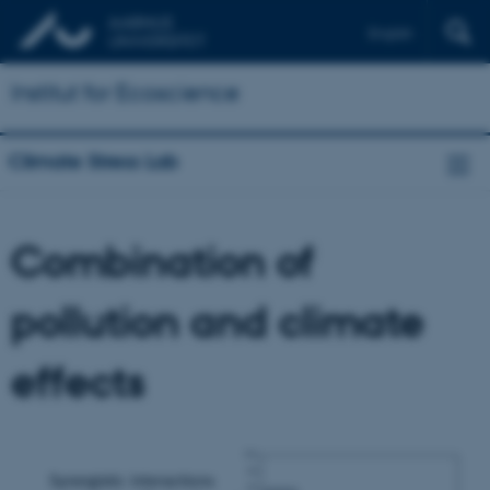
English
Institut for Ecoscience
Climate Stress Lab
Combination of
pollution and climate
effects