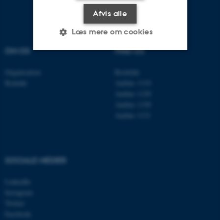
Afvis alle
Læs mere om cookies
OM OS
FIND OS
Nødvendige
Statistiske
Marketing
Organisation
Roskilde
Kontakt
Aarhus 1110
Funktionelle
Uklassificerede
Aarhus 1120
Aarhus 1130
Aarhus 1131
Nødvendige cookies hjælper
med at gøre hjemmesiden
brugbar ved at aktivere nogle
SOCIALE MEDIER
grundlæggende funktioner
som navigation mm.
LinkedIn
Hjemmesiden kan ikke
Instagram
fungerer uden disse cookies.
Twitter
Facebook