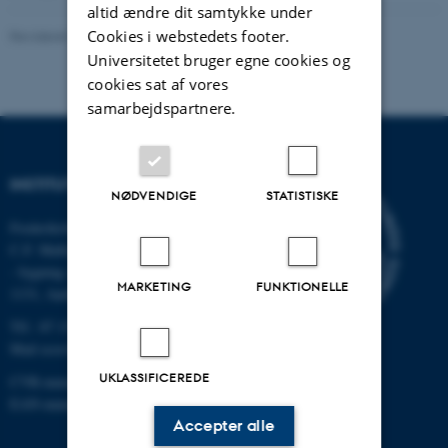
altid ændre dit samtykke under
Cookies i webstedets footer.
Revideret 03.09.2024
-
Stine Slotsbo
Universitetet bruger egne cookies og
cookies sat af vores
samarbejdspartnere.
INSTITUT FOR ECOSCIENCE
NØDVENDIGE
STATISTISKE
Frederiksborgvej 399, Roskilde
C.F. Møllers Allé,
- bygning 1110, 1120, 1130 &
MARKETING
FUNKTIONELLE
1131, Aarhus
Tlf.: 87 15 00 00
Mail
ecos@au.dk
UKLASSIFICEREDE
CVR-nummer: 31119103
EAN-nummer: 5798000419988
Accepter alle