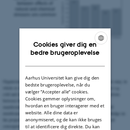
Cookies giver dig en
ENGLISH
bedre brugeroplevelse
DANISH
Aarhus Universitet kan give dig den
Organisms exposed to man-made pollution by chemical substances may, in
bedste brugeroplevelse, når du
whole or in part, lose their ability to tolerate natural stress such as e.g.
vælger ”Accepter alle” cookies.
cold and drought. The main hypothesis in our work is that interactions
Cookies gemmer oplysninger om,
between the effects of various stressors are mainly caused by
hvordan en bruger interagerer med et
manifestations of stressors influencing the same thing, namely cell
website. Alle dine data er
membranes. We therefore try to on one hand link molecular knowledge on
anonymiseret, og de kan ikke bruges
the properties and impairment of membranes, and the physiological
consequence on relevant organisms on the other.
til at identificere dig direkte. Du kan