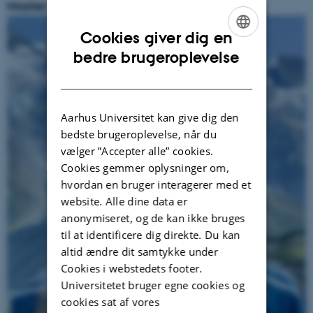
Master Student
Cookies giver dig en
ENGLISH
bedre brugeroplevelse
DANISH
Aarhus Universitet kan give dig den
bedste brugeroplevelse, når du
vælger ”Accepter alle” cookies.
Cookies gemmer oplysninger om,
hvordan en bruger interagerer med et
website. Alle dine data er
anonymiseret, og de kan ikke bruges
til at identificere dig direkte. Du kan
altid ændre dit samtykke under
Cookies i webstedets footer.
Universitetet bruger egne cookies og
cookies sat af vores