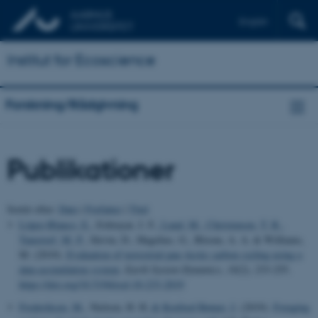
English
Institut for Ecoscience
Forskning/Rådgivning
Publikationer
Sortér efter:
Dato
|
Forfatter
|
Titel
López-Blanco, E.
, Exbrayat, J. F.
, Lund, M.
, Christensen, T. R.
,
Tamstorf, M. P.
, Slevin, D., Hugelius, G., Bloom, A. A. & Williams,
M. (2019).
Evaluation of terrestrial pan-Arctic carbon cycling using a
data-assimilation system
.
Earth System Dynamics
,
10
(2), 233-255.
https://doi.org/10.5194/esd-10-233-2019
Frederiksen, M.
, Nielsen, H. H.
& Koefoed Rømer, J.
(2019).
Foraging