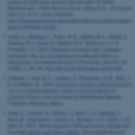
ecology of a high Arctic specialist: the ivory gull
. I N. Bohse
Henriksen (red.),
Villum Research Station: Station Nord : 2018 Annual
Report
(s. 16-17). Aarhus Universitet.
https://villumresearchstation.dk/fileadmin/villumresearchstation/Annual
Reports/VRS2018_web.pdf
Vestbo, S.
, Hindberg, C.
, Forbes, M. R., Mallory, M. L.
, Merkel, F.
,
Steenweg, R. J.
, Funch, P.
, Gilchrist, H. G., Robertson, G. J. &
Provencher, J. F. (2019).
Helminths in common eiders (Somateria
mollissima): Sex, age, and migration have differential effects on
parasite loads
.
International Journal for Parasitology: Parasites and
Wildlife
,
9
, 184-194.
https://doi.org/10.1016/j.ijppaw.2019.05.004
Teilmann, J.
, Staal, K. T.
, van Beest, F.
, Wisniewska, D. M.
, Balle, J.
D.
& Delfosse, M. (2019).
High harbour porpoise echolocation activity
close to oil and gas platforms indicates a strong artificial reef
attraction
. Poster-session præsenteret på World Marine Mammal
Conference, Barcelona, Spanien.
Sonne, C.
, Vorkamp, K.
, Galatius, A.
, Kyhn, L. A.
, Teilmann, J.
,
Bossi, R.
, Søndergaard, J.
, Eulaers, I.
, Desforges, J.-P.
, Siebert, U.
&
Dietz, R.
(2019).
Human exposure to PFOS and mercury through meat
from baltic harbour seals (Phoca vitulina)
.
Environmental Research
,