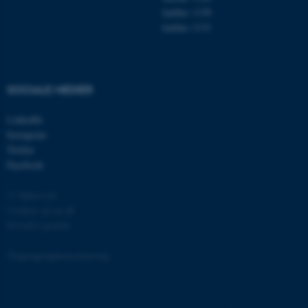
Aarhus 1130
Aarhus 1131
fe_typo_user
Typo3 Association
.au.dk
SOCIALE MEDIER
LinkedIn
Instagram
Twitter
Facebook
© Ophavsret
Cookies på au.dk
Privatlivspolitik
ASP.NET_SessionId
Microsoft Corporation
.au.dk
Tilgængelighedserklæring
135176 / i31