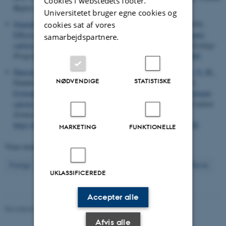
Cookies i webstedets footer.
Report Cards 2018
(s. 6-7).
Universitetet bruger egne cookies og
Søgaard, D. H.
, Deming, J. W.
, Meire, L.
& Rysgaard, S.
(2019).
cookies sat af vores
Effects of microbial processes and CaCO
dynamics on inorganic
samarbejdspartnere.
3
carbon cycling in snow-covered Arctic winter sea ice
.
Marine Ecology
Progress Series
,
611
, 31-44.
https://doi.org/10.3354/meps12868
Hansen, M. F.
, Nawangsari, V. A.
, van Beest, F. M.
, Schmidt, N. M.
,
NØDVENDIGE
STATISTISKE
Fuentes, A., Traeholt, C., Stelvig, M. & Dabelsteen, T. (2019).
Estimating densities and spatial distribution of a commensal primate
species, the long-tailed macaque (Macaca fascicularis)
.
Conservation
Science and Practice
,
1
(9), Artikel e88.
https://doi.org/10.1111/csp2.88
,
https://doi.org/10.1111/csp2.88
MARKETING
FUNKTIONELLE
Viser resultater
391 til 400
ud af
742
40
Forrige
36
37
38
39
41
42
43
44
45
Næste
UKLASSIFICEREDE
Accepter alle
Revideret 03.09.2024
-
Else Vihlborg Staalsen
Afvis alle