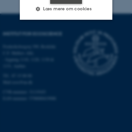
Læs mere om cookies
Nødvendige
Statistiske
Marketing
INSTITUT FOR ECOSCIENCE
Funktionelle
Uklassificerede
Frederiksborgvej 399, Roskilde
C.F. Møllers Allé,
- bygning 1110, 1120, 1130 &
1131, Aarhus
Nødvendige cookies hjælper
med at gøre hjemmesiden
Tlf.: 87 15 00 00
brugbar ved at aktivere nogle
Mail
ecos@au.dk
grundlæggende funktioner
CVR-nummer: 31119103
som navigation mm.
EAN-nummer: 5798000419988
Hjemmesiden kan ikke
fungerer uden disse cookies.