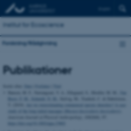
English
Institut for Ecoscience
Forskning/Rådgivning
Publikationer
Sortér efter:
Dato
|
Forfatter
|
Titel
Hansen, M. F., Nawangsari, V. A., Ellegaard, S., Moeller, M. M.
, Van
Beest, F. M.
, Schmidt, N. M.
, Stelvig, M., Traeholt, C. & Dabelsteen,
T. (2019).
Are we overestimating commensal species densities? A case
study of the long-tailed macaque (
Macaca fascicularis fascicularis
)
.
American Journal of Physical Anthropology
,
168
(S68), 97.
https://doi.org/10.1002/ajpa.23802