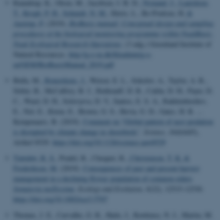
Raundrup, K., Olsen, M., Jacobsen, I. B. D.
, Nymand, J.
, Lauridsen,
T.
, Krogh, P. H.
, Schmidt, N. M.
, Illeris, L., Ro-Poulsen, H.
&
Aastrup, P.
(2019).
BioBasis manual: Conceptual design and sampling
procedures of the biological monitoring programme within NuukBasic.
Nuuk Ecological Research Operations
. (3 udg.) Greenland Institute of
Natural Resources.
http://g-e-m.dk/fileadmin/g-e-
m/GEM/BioBasisManual_2019.pdf
Bulla, M.
, Reneerkens, J.
, Weiser, E. L., Sokolov, A., Taylor, A. R.,
Sittler, B., McCaffery, B. J., Ruthrauff, D. R., Catlin, D. H., Payer, D.
C., Ward, D. H., Solovyeva, D. V., Santos, E. S. A., Rakhimberdiev,
E., Nol, E., Kwon, E., Brown, G. S., Hevia, G. D., Gates, H. R. ...
Kempenaers, B. (2019).
Comment on “Global pattern of nest predation
is disrupted by climate change in shorebirds”
.
Science
,
364
(6445),
Artikel 8529.
https://doi.org/10.1126/science.aaw8529
Tjørnløv, R. S.
, Pradel, R., Choquet, R.
, Christensen, T. K.
&
Frederiksen, M.
(2019).
Consequences of past and present harvest
management in a declining flyway population of common eiders
Somateria mollissima
.
Ecology and Evolution
,
9
(22), 12515-12530.
https://doi.org/10.1002/ece3.5707
Thomas, J. E., Carvalho, G. R., Haile, J., Rawlence, N. J., Martin, M.