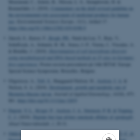
Moermond, C., Scholz, B., Nilssen, L. S., Stemplewski, H. &
Roennefahrt, I. (2019).
Commentary on the draft revised guideline on
the environmental risk assessment of medicinal products for human
use
.
Environmental Sciences Europe
,
31
(1), Artikel 17.
https://doi.org/10.1186/s12302-019-0198-9
Jänsch, S., Kaiser, F.
, Krogh, PH.
, Natal-da-Luz, T., Rojo, V.,
Scheffczyk, A., Schmelz, R. M., Sousa, J.-P., Vierna, J., Vizcaíno, A.
& Römbke, J. (2019).
Determination of soil invertebrate diversity
using morphological and DNA-based methods at 25 sites in Germany:
first experiences
. Poster-session præsenteret på 14th SETAC Europe
Special Science Symposium, Bruxelles, Belgien.
Gligorescu, A.
, Toft, S.
, Hauggaard-Nielsen, H.
, Axelsen, J. A.
&
Nielsen, S. A. (2019).
Development, growth and metabolic rate of
Hermetia illucens larvae
.
Journal of Applied Entomology
,
143
(8), 875-
881.
https://doi.org/10.1111/jen.12653
Dupont, Y. L.
, Kryger, P.
, Axelsen, J. A.
, Sørensen, P. B.
& Topping,
C. J.
(2019).
Digitale bier kan afsløre uønskede effekter af sprøjtegift
.
Aktuel Naturvidenskab
,
1
, 29-31.
Oddershede, A.
, Violle, C.
, Baattrup-Pedersen, A.
, Svenning, J.-C.
&