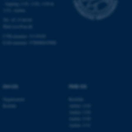
Nødvendige
Statistiske
Marketing
- bygning 1110, 1120, 1130 &
1131, Aarhus
Funktionelle
Uklassificerede
Tlf.: 87 15 00 00
Mail
ecos@au.dk
CVR-nummer: 31119103
Nødvendige cookies hjælper
EAN-nummer: 5798000419988
med at gøre hjemmesiden
brugbar ved at aktivere nogle
grundlæggende funktioner
som navigation mm.
Hjemmesiden kan ikke
fungerer uden disse cookies.
OM OS
FIND OS
Organisation
Roskilde
Kontakt
Aarhus 1110
Navn
Udbyder / Domæne
Aarhus 1120
be_typo_user
TYPO3 Association
Aarhus 1130
.au.dk
Aarhus 1131