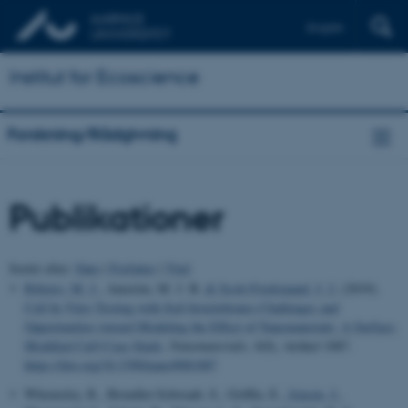
English
Institut for Ecoscience
Forskning/Rådgivning
Publikationer
Sortér efter:
Dato
|
Forfatter
|
Titel
Ribeiro, M. J.
, Amorim, M. J. B.
& Scott-Fordsmand, J. J.
(2019).
Cell In Vitro Testing with Soil Invertebrates-Challenges and
Opportunities toward Modeling the Effect of Nanomaterials: A Surface-
Modified CuO Case Study
.
Nanomaterials
,
9
(8), Artikel 1087.
https://doi.org/10.3390/nano9081087
Whomsley, R., Brendler-Schwaab, S., Griffin, E.
, Jensen, J.
,