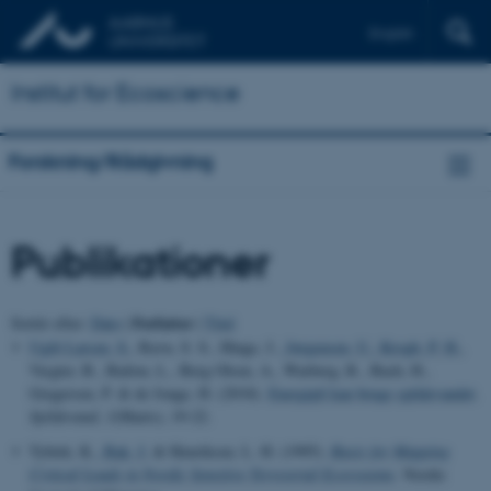
English
Institut for Ecoscience
Forskning/Rådgivning
Publikationer
Forfatter
Sortér efter:
Dato
|
|
Titel
Ugilt Larsen, S.
, Ravn, S. S., Hinge, J.
, Jørgensen, U.
, Krogh, P. H.
,
Vægter, B., Bailon, L., Berg Olsen, A., Warberg, R., Bach, H.,
Gregersen, P. & de Jonge, H. (2018).
Energipil kan bruge spildevandet
.
Spildevand
,
1
(Marts), 19-22.
Tybirk, K.
, Bak, J.
& Henriksen, L. H. (1995).
Basis for Mapping
Critical Loads in Nordic Sensitive Terrestrial Ecosystems
. Nordic