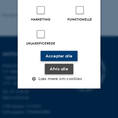
Revideret 03.09.2024
-
Else Vihlborg Staalsen
MARKETING
FUNKTIONELLE
UKLASSIFICEREDE
INSTITUT FOR ECOSCIENCE
Accepter alle
Frederiksborgvej 399, Roskilde
Afvis alle
C.F. Møllers Allé,
- bygning 1110, 1120, 1130 &
Læs mere om cookies
1131, Aarhus
Tlf.: 87 15 00 00
Mail
ecos@au.dk
Nødvendige
Statistiske
Marketing
CVR-nummer: 31119103
Funktionelle
Uklassificerede
EAN-nummer: 5798000419988