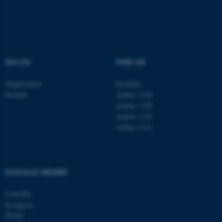
Nødvendige cookies hjælper
med at gøre hjemmesiden
brugbar ved at aktivere nogle
grundlæggende funktioner
OM OS
FIND OS
som navigation mm.
Hjemmesiden kan ikke
Organisation
Roskilde
Kontakt
Aarhus 1110
fungerer uden disse cookies.
Aarhus 1120
Aarhus 1130
Aarhus 1131
Navn
Udbyder / Domæne
be_typo_user
TYPO3 Association
.au.dk
SOCIALE MEDIER
LinkedIn
fe_typo_user
Typo3 Association
Instagram
.au.dk
Twitter