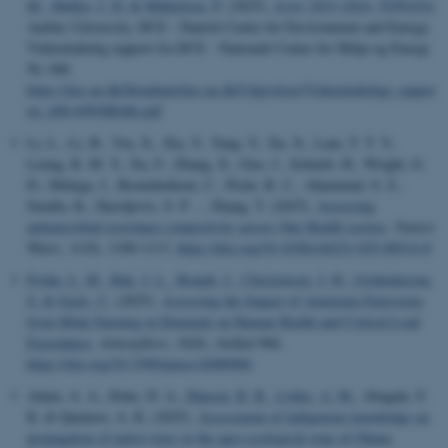
M.
, Møller, J. D.
& Mikkelsen, P.
(2025).
Arter 2023-2024: NOVANA
.
Aarhus University, DCE - Danish Centre for Environment and Energy.
Videnskabelig rapport fra DCE - Nationalt Center for Miljø og Energi
Nr. 686
https://dce.au.dk/fileadmin/dce.au.dk/Udgivelser/Videnskabelige_rappor
ter_600-699/SR686.pdf
Li, L., Li, B., Yin, X., Xia, Y., Yang, Y., Xu, X., Lam, T. T. Y.,
Leung, K. M. Y., Xu, F., Zhang, X., Guo, J., Schmitt, H., Wright, G.
D., Midega, J., Bezuidenhout, C., Picão, R. C., Ahammad, S. Z.,
Smalla, K., Djordjevic, S. P. ... Zhang, T. (2025).
Assessing
antimicrobial resistance connectivity across One Health sectors
.
Nature
Water
,
3
(10), 1100-1113.
https://doi.org/10.1038/s44221-025-00514-8
Frohn, L. M.
, Bak, J. L.
, Brandt, J.
, Christensen, J. H.
, Gyldenkærne,
S.
& Geels, C.
(2025).
Assessing the Impact of Ammonia Emissions
from Mink Farming in Denmark on Human Health and Critical Load
Exceedance
.
Atmosphere
,
16
(8), Artikel 966.
https://doi.org/10.3390/atmos16080966
Adam, A. A., Doke, D. A.
, Hansen, R. R.
, Lykke, A. M.
, Abagale, F.
K. & Quainoo, A. K. (2025).
Assessment of indigenous knowledge on
propagation of native trees in the agro-ecological zone of Ghana
.