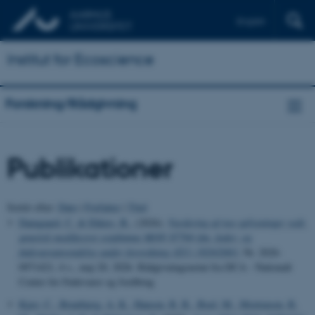
English
Institut for Ecoscience
Forskning/Rådgivning
Publikationer
Sortér efter:
Dato
|
Forfatter
|
Titel
Damgaard, C.
& Ehlers, B.
, (2026).
Vurdering af nye oplysninger vedr.
genetisk modificeret sojabønne MON 87769 ifm. foder- og
fødevareanvendelse under forordning (EU) 1829/2003
, Nr. 2026-
0971421, 4 s., maj 20, 2026. Rådgivningsnotat fra DCA - Nationalt
Center for Fødevarer og Jordbrug
Kjær, C.
, Brunbjerg, A. K.
, Hansen, R. R.
, Boel, M.
, Mortensen, R.