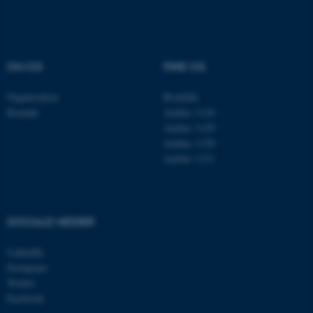
Navn
Udbyder / Domæne
be_typo_user
TYPO3 Association
.au.dk
OM OS
FIND OS
Organisation
Roskilde
Kontakt
Aarhus 1110
fe_typo_user
Typo3 Association
Aarhus 1120
.au.dk
Aarhus 1130
Aarhus 1131
SOCIALE MEDIER
LinkedIn
Instagram
Twitter
Facebook
ASP.NET_SessionId
Microsoft Corporation