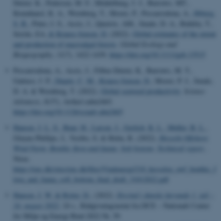
Dexter, K., Pedersen, M. F., Middelburg, J. J., Burrows, MT.,
Krumhansl, K. A., Wernberg, T., Moore, P., Pessarrodona, A.
, Ørberg,
S. B.
, Pinto, I. S., Assis, J., Queirós, AM., Smale, D. A., Bekkby, T.,
Serrão, EA.
& Krause-Jensen, D.
(2022).
Global estimates of the extent
and production of macroalgal forests
.
Global Ecology and
Biogeography
,
31
(7), 1422-1439.
https://doi.org/10.1111/geb.13515
Pessarrodona, A., Assis, J., Filbee-Dexter, K., Burrows, M. T.,
Gattuso, J. P.
, Duarte, C. M.
, Krause-Jensen, D.
, Moore, P. J., Smale,
D. A. & Wernberg, T. (2022).
Global seaweed productivity
.
Science
Advances
,
8
(37), Artikel eabn2465.
https://doi.org/10.1126/sciadv.abn2465
Hansen, J. L. S.
, Buur, H.
, Larsen, J.
, Gerlich, K. L.
, Møller, B. L.
,
Gloyne-Phillips, I., Vestbo, S. & Holm, R. (2022).
Hesselø Offshore
Wind Farm: Benthic flora and fauna: Soft bottom: Technical report
.
Niras.
https://ens.dk/sites/ens.dk/files/Vindenergi/210_hesseloe_owf_benthic_f
lora_and_fauna_soft_bottom_final_draft_31012022.pdf
Hansen, J. W.
& Rytter, D.
, (2022).
Iltsvind i danske farvande 1. juli –
24. august 2022
, 24 s., Rådgivningsnotat fra DCE – Nationalt Center
for Miljø og Energi Bind 2022 Nr. 59