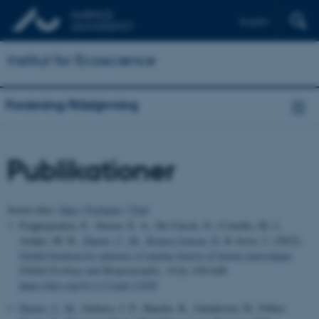
English
Institut for Ecoscience
Forskning/Rådgivning
Publikationer
Sortér efter:
Dato
|
Forfatter
|
Titel
Fragkopoulou, E., Serrao, E. A., De Clerck, O., Costello, M. J.,
Araújo, M. B.
, Duarte, C. M.
, Krause-Jensen, D.
& Assis, J. (2022).
Global biodiversity patterns of marine forests of brown macroalgae
.
Global Ecology and Biogeography
,
31
(4), 636-648.
https://doi.org/10.1111/geb.13450
Duarte, C. M.
, Gattuso, J. P., Hancke, K., Gundersen, H., Filbee-