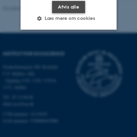
Afvis alle
Revideret 03.09.2024
-
Else Vihlborg Staalsen
Læs mere om cookies
Nødvendige
Statistiske
Marketing
Funktionelle
Uklassificerede
INSTITUT FOR ECOSCIENCE
Frederiksborgvej 399, Roskilde
C.F. Møllers Allé,
Nødvendige cookies hjælper
- bygning 1110, 1120, 1130 &
med at gøre hjemmesiden
1131, Aarhus
brugbar ved at aktivere nogle
Tlf.: 87 15 00 00
grundlæggende funktioner
Mail
ecos@au.dk
som navigation mm.
CVR-nummer: 31119103
Hjemmesiden kan ikke
EAN-nummer: 5798000419988
fungerer uden disse cookies.