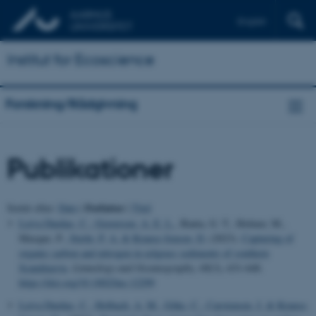
English
Institut for Ecoscience
Forskning/Rådgivning
Publikationer
Forfatter
Sortér efter:
Dato
|
|
Titel
Leiva Dueñas, C.
, Graversen, A. E. L.
, Banta, G. T., Holmer, M.,
Masque, P.
, Stæhr, P. A.
& Krause-Jensen, D.
(2023).
Capturing of
organic carbon and nitrogen in eelgrass sediments of southern
Scandinavia
.
Limnology and Oceanography
,
68
(3), 631-648.
https://doi.org/10.1002/lno.12299
Leiva Dueñas, C.
, Holbach, A. M.
, Göke, C.
, Carstensen, J.
& Krause-