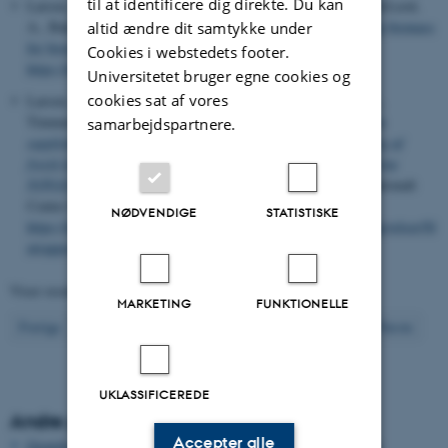
til at identificere dig direkte. Du kan
Larsen, S. U., Ma, N., Hou, X.
, Bruhn, A.
, Boderskov, T.
, McLeod,
A., Bak, U. G. & Bjerre, A.-B. (2021).
Ensiling of sugar kelp biomass
altid ændre dit samtykke under
for biorefining
.
Biomass & Bioenergy
,
151
, Artikel 106134.
Cookies i webstedets footer.
https://doi.org/10.1016/j.biombioe.2021.106134
Universitetet bruger egne cookies og
cookies sat af vores
Larsen, T. C., Erichsen, A. C.
, Hansen, J. W.
, Carstensen, J.
,
Timmermann, K.
& Hansen, J. L. S.
(2021).
Modellering som
samarbejdspartnere.
supplement til tilstandsvurderinger og hydrografisk fortolkning af
fysisk-kemiske og biologiske parametre præsenteret i den marine
NOVANA-rapport.
DHI. Videnskabelig rapport fra DCE - Nationalt
Center for Miljø og Energi
NØDVENDIGE
STATISTISKE
https://dce.au.dk/fileadmin/dce.au.dk/Udgivelser/Eksterne_udgivelser/Sl
utrapport__endelig.pdf
Viser resultater
351 til 360
ud af
936
MARKETING
FUNKTIONELLE
36
Forrige
32
33
34
35
37
38
39
40
41
Næste
UKLASSIFICEREDE
Andre publikationer
Accepter alle
Growth and single cell kinetics of the loricate choanoflagellate