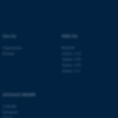
Navn
Udbyder / Domæne
be_typo_user
TYPO3 Association
.au.dk
OM OS
FIND OS
Organisation
Roskilde
fe_typo_user
Typo3 Association
Kontakt
Aarhus 1110
.au.dk
Aarhus 1120
Aarhus 1130
Aarhus 1131
SOCIALE MEDIER
LinkedIn
Instagram
Twitter