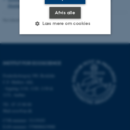
Diaphanoeca grandis
Afvis alle
Revideret 03.09.2024
-
Else Vihlborg Staalsen
Læs mere om cookies
Nødvendige
Statistiske
Marketing
Funktionelle
Uklassificerede
INSTITUT FOR ECOSCIENCE
Frederiksborgvej 399, Roskilde
Nødvendige cookies hjælper
C.F. Møllers Allé,
med at gøre hjemmesiden
- bygning 1110, 1120, 1130 &
brugbar ved at aktivere nogle
1131, Aarhus
grundlæggende funktioner
Tlf.: 87 15 00 00
som navigation mm.
Mail
ecos@au.dk
Hjemmesiden kan ikke
CVR-nummer: 31119103
fungerer uden disse cookies.
EAN-nummer: 5798000419988