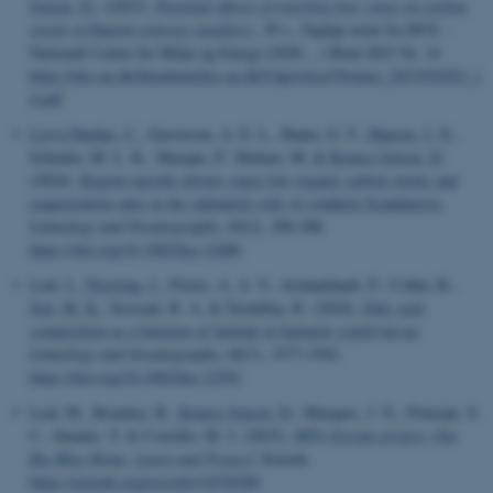
Jensen, D.
, (2023).
Potential effects of trawling-free zones on carbon
stocks of Danish eelgrass meadows
, 29 s., Fagligt notat fra DCE –
Nationalt Center for Miljø og Energi (2020-...) Bind 2023 Nr. 14
https://dce.au.dk/fileadmin/dce.au.dk/Udgivelser/Notater_2023/N2023_1
4.pdf
Leiva Dueñas, C.
, Garversen, A. E. L., Banta, G. T.
, Hansen, J. N.
,
Schrøter, M. L. K., Masque, P., Holmer, M.
& Krause-Jensen, D.
(2024).
Region‐specific drivers cause low organic carbon stocks and
sequestration rates in the saltmarsh soils of southern Scandinavia
.
Limnology and Oceanography
,
69
(2), 290-308.
https://doi.org/10.1002/lno.12480
Leal, I.
, Thyrring, J.
, Flores, A. A. V., Archambault, P., Collin, R.
,
Sejr, M. K.
, Scrosati, R. A. & Tremblay, R. (2024).
Fatty acid
composition as a function of latitude in barnacle cyprid larvae
.
Limnology and Oceanography
,
69
(7), 1577-1592.
https://doi.org/10.1002/lno.12592
Leal, M., Bramley, B.
, Krause-Jensen, D.
, Marques, J. G., Principe, S.
C., Smanis, T. & Costello, M. J. (2025).
MPA Europe project. Our
Big Blue Home: Learn and Protect!
Zenodo.
https://zenodo.org/records/14538288