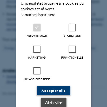
diversity and dynamics of marine forests
. Abstract fra 6th European
Universitetet bruger egne cookies og
Phycological Congress , London, Storbritannien.
cookies sat af vores
Serrano, O., Duarte, C. M., Gregory, D. J.
, Krause-Jensen, D.
&
samarbejdspartnere.
Apostolaki, E. T. (2018).
Seagrass, protector of shipwrecks and buried
treasure
.
https://theconversation.com/seagrass-protector-of-shipwrecks-
and-buried-treasure-103364
NØDVENDIGE
STATISTISKE
Viser resultater
111 til 120
ud af
934
12
Forrige
8
9
10
11
13
14
15
16
17
Næste
MARKETING
FUNKTIONELLE
Andre publikationer
Growth and single cell kinetics of the loricate choanoflagellate
UKLASSIFICEREDE
Diaphanoeca grandis
Accepter alle
Revideret 03.09.2024
-
Else Vihlborg Staalsen
Afvis alle