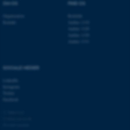
OM OS
FIND OS
be_typo_user
TYPO3 Association
.au.dk
Organisation
Roskilde
Kontakt
Aarhus 1110
Aarhus 1120
Aarhus 1130
fe_typo_user
Typo3 Association
.au.dk
Aarhus 1131
SOCIALE MEDIER
LinkedIn
Instagram
Twitter
Facebook
© Ophavsret
ASP.NET_SessionId
Microsoft Corporation
Cookies på au.dk
.au.dk
Privatlivspolitik