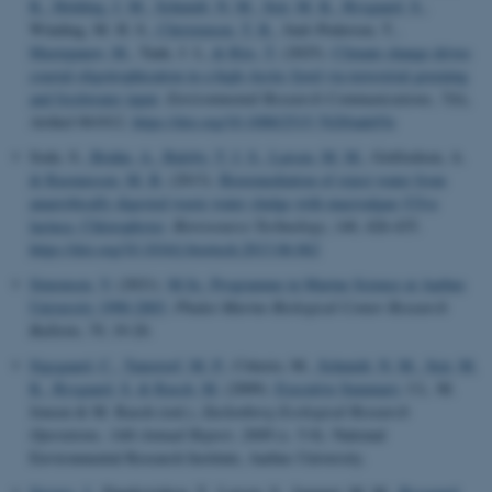
K.
, Holding, J. M.
, Schmidt, N. M.
, Sejr, M. K.
, Rysgaard, S.
,
Winding, M. H. S.
, Christensen, T. R.
, Juul–Pedersen, T.
,
Mastepanov, M.
, Tank, J. L.
& Riis, T.
(2025).
Climate change drives
coastal oligotrophication in a high-Arctic fjord via terrestrial greening
and freshwater input
.
Environmental Research Communications
,
7
(6),
Artikel 061012.
https://doi.org/10.1088/2515-7620/ade03e
Sode, S.
, Bruhn, A.
, Balsby, T. J. S.
, Larsen, M. M.
, Gotfredsen, A.
& Rasmussen, M. B.
(2013).
Bioremediation of reject water from
anaerobically digested waste water sludge with macroalgae (Ulva
lactuca, Chlorophyta)
.
Bioresource Technology
,
146
, 426-435.
https://doi.org/10.1016/j.biortech.2013.06.062
Simonsen, V.
(2021).
M.Sc. Programme in Marine Science at Aarhus
University 1990-2003
.
Phuket Marine Biological Center Research
Bulletin
,
78
, 19-20.
Sigsgaard, C.
, Tamstorf, M. P.
, Citterio, M.
, Schmidt, N. M.
, Sejr, M.
K.
, Rysgaard, S.
& Rasch, M.
(2009).
Executive Summary
. I L. M.
Jensen & M. Rasch (red.),
Zackenberg Ecological Research
Operations, 14th Annual Report, 2008
(s. 5-8). National
Environmental Research Institute, Aarhus University.