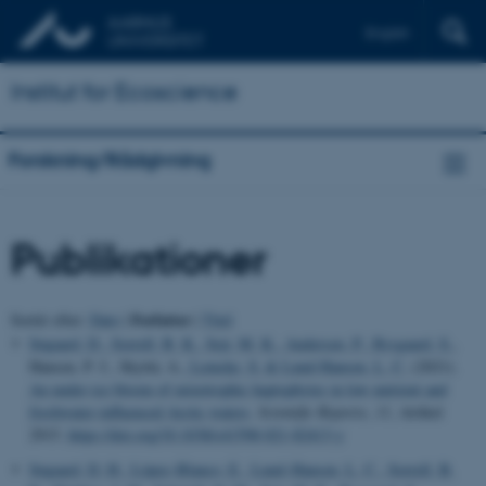
English
Institut for Ecoscience
Forskning/Rådgivning
Publikationer
Forfatter
Sortér efter:
Dato
|
|
Titel
Søgaard, D.
, Sorrell, B. K.
, Sejr, M. K.
, Andersen, P.
, Rysgaard, S.
,
Hansen, P. J., Skyttä, A.
, Lemcke, S.
& Lund-Hansen, L. C.
(2021).
An under‑ice bloom of mixotrophic haptophytes in low nutrient and
freshwater‑influenced Arctic waters
.
Scientific Reports
,
11
, Artikel
2915.
https://doi.org/10.1038/s41598-021-82413-y
Søgaard, D. H.
, López–Blanco, E.
, Lund–Hansen, L. C.
, Sorrell, B.