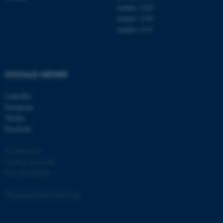
Aarhus 1120
Aarhus 1130
Aarhus 1131
fe_typo_user
Typo3 Association
.au.dk
SOCIALE MEDIER
LinkedIn
Instagram
Twitter
Facebook
© Ophavsret
Cookies på au.dk
Privatlivspolitik
ASP.NET_SessionId
Microsoft Corporation
.au.dk
Tilgængelighedserklæring