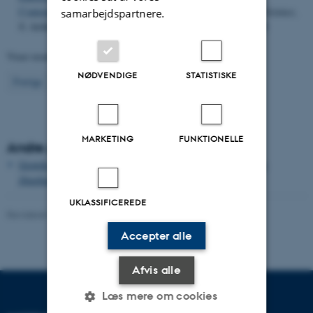
Contemporary and Future Arctic Ocean
.
Frontiers in Marine Science
,
samarbejdspartnere.
8
, Artikel 678420.
https://doi.org/10.3389/fmars.2021.678420
Viser resultater
11 til 20
ud af
936
NØDVENDIGE
STATISTISKE
2
Forrige
1
3
4
5
6
7
8
9
10
Næste
MARKETING
FUNKTIONELLE
Andre publikationer
Growth and single cell kinetics of the loricate choanoflagellate
Diaphanoeca grandis
UKLASSIFICEREDE
Revideret 03.09.2024
-
Else Vihlborg Staalsen
Accepter alle
Afvis alle
Læs mere om cookies