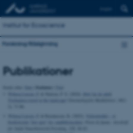
English
Institut for Ecoscience
Forskning/Rådgivning
Publikationer
Forfatter
Sortér efter:
Dato
|
|
Titel
Wiberg-Larsen, P.
& Nielsen, P. S. (2024).
How far do adult
Trichoptera travel in the landscape?
Entomologiske Meddelelser
,
90
(1-
2), 71-86.
Wiberg-Larsen, P.
& Rasmussen, K. (2023).
Vejleområdet – et
biodiversitet “hot spot” for vandløbsinsekter
.
Flora & fauna : årsskrift
for Jydsk Naturhistorisk Forening
,
128
, 36-43.