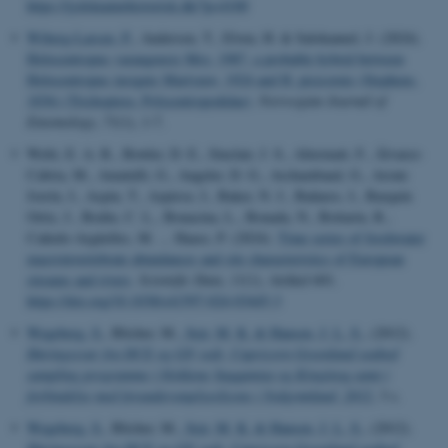
https://jydsknaturhistorisk.dk/?p=4100
Wiberg-Larsen, P.
, Andersen, T., Elven, H. & Salokannel, J. (2024).
Holocentropus varangensis Mey, 1987, a probable hybrid between
Holocentropus insignis Martynov, 1924 and H. picicornis (Stephens,
1836) (Trichoptera, Polycentropodidae)
.
Norwegian Journal of
Entomology
,
71
(1), 1-7.
Welti, E. A. R., Bowler, D. E., Sinclair, J. S., Altermatt, F., Álvarez-
Cabria, M., Amatulli, G., Angeler, D. G., Archambaud, G., Arrate
Jorrín, I., Aspin, T., Azpiroz, I., Baker, N. J., Bañares, I., Barquín
Ortiz, J., Bodin, C. L., Bonacina, L., Bonada, N., Bottarin, R.,
Cañedo-Argüelles, M. ... Haase, P. (2024).
Time series of freshwater
macroinvertebrate abundances and site characteristics of European
streams and rivers
.
Scientific Data
,
11
(1), Artikel 601.
https://doi.org/10.1038/s41597-024-03445-3
Wegeberg, S.
, Blicher, M.
, Sejr, M. K.
& Hansen, J. L. S.
, (2012).
Høringssvar fra DCE og GN vedr. Capricorn Greenland seabed
sampling programme i blokkene Saqqamiut og Kingittoq samt i
forbindelse med forundersøgelseslicens i Sydgrønland, 2012
, 3 s.
Wegeberg, S.
, Blicher, M.
, Sejr, M. K.
& Hansen, J. L. S.
, (2012).