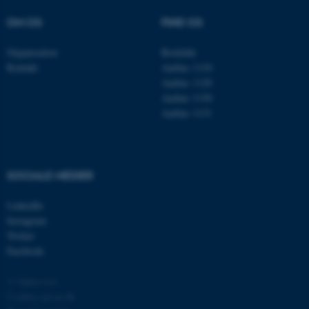
Navn
Udbyder / Domæne
OM OS
FIND OS
be_typo_user
TYPO3 Association
.au.dk
Organisation
Roskilde
Kontakt
Aarhus 1110
Aarhus 1120
fe_typo_user
Typo3 Association
Aarhus 1130
.au.dk
Aarhus 1131
SOCIALE MEDIER
LinkedIn
Instagram
Twitter
Facebook
© Ophavsret
ASP.NET_SessionId
Microsoft Corporation
Cookies på au.dk
.au.dk