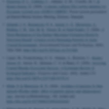
Graversen, E. L.
, Lønborg, C.
, Addamo, A. M., Costello, M. J.
&
Krause-Jensen, D.
(2026).
A marine sediment blue carbon database for
European regional seas (EURO-CARBON)
. Poster-session præsenteret
på Danish Marine Science Meeting, Elsinore, Danmark.
Schmidt, J. S.
, Rasmussen, N. S.
, Jensen, L. Z.
, Mostovaya, A.
,
Holding, J. M.
, Sejr, M. K.
, Finster, K.
& Šantl-Temkiv, T.
(2026).
A
Novel Mechanism of Sea-Surface Microlayer Formation Driven by
Terrestrial Runoff: A Source of Ice Nucleating Particles in Arctic
Coastal Environments
.
Environmental Science and Technology
,
60
(9),
7026-7040.
https://doi.org/10.1021/acs.est.5c13481
Lanari, M., Frederiksberg, G. O., Vehmaa, A., Boström, C.
, Krause-
Jensen, D.
, Jensen, K., Quintana, C. O. & Banta, G. (2026).
Assessing
Coastal Marshes Ecosystem Services: A Systematic Review of
Ecological Indicators
.
Estuaries and Coasts
,
49
(4), Artikel 132.
https://doi.org/10.1007/s12237-026-01751-0
Kibak, P.
& Mouritsen, K. N.
(2026).
Avoidance of parasites by blue
mussels Mytilus edulis: effect of parasite species and chemosensory
cues
.
Journal of Helminthology
,
100
, Artikel e62.
https://doi.org/10.1017/S0022149X26101643