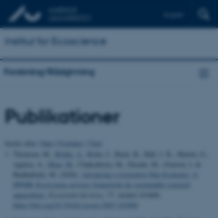
English
Institut for Ecoscience
Forskning/Rådgivning
Publikationer
Sortér efter:
Dato
|
Forfatter
|
Titel
Thomsen, M.
, Bruhn, A.
, Kotta, J., Buck, B., Hall, J. R., Martin, G.,
Agüera, A.
, Maar, M.
, Chakraborty, M., Ekoule, M., Overton, I. &
Budhathoki, M. (2026).
Advancing a restorative blue Economy: A
DPSIR–Ecosystem services framework for sustainable seaweed
aquaculture
.
Ecosystem Services
,
77
, Artikel 101800.
https://doi.org/10.1016/j.ecoser.2025.101800