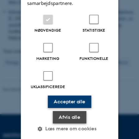
https://doi.org/10.1016/j.marpolbul.2021.113004
samarbejdspartnere.
Schourup-Kristensen, V.
, Larsen, J.
, Maar, M.
, Mohn, C.
& Jakobsen,
H.
(2022).
Afgrænsning af algeovervågningsområder i Limfjorden -en
modelbaseret metode
. DCA - Nationalt Center for Fødevarer og
NØDVENDIGE
STATISTISKE
Jordbrug. Rådgivningsrapport fra DCA - Nationalt Center for
Fødevarer og Jordbrug
Viser resultater
251 til 260
ud af
1202
MARKETING
FUNKTIONELLE
26
Forrige
22
23
24
25
27
28
29
30
31
Næste
UKLASSIFICEREDE
Revideret 03.09.2024
-
Else Vihlborg Staalsen
Accepter alle
Afvis alle
Læs mere om cookies
INSTITUT FOR ECOSCIENCE