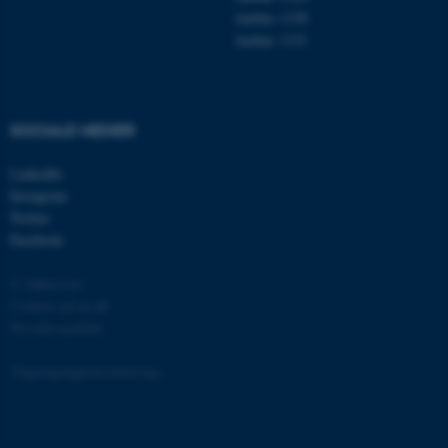
Aarhus 1130
Aarhus 1131
fe_typo_user
Typo3 Association
.au.dk
SOCIALE MEDIER
LinkedIn
Instagram
Twitter
Facebook
© Ophavsret
Cookies på au.dk
Privatlivspolitik
ASP.NET_SessionId
Microsoft Corporation
.au.dk
Tilgængelighedserklæring
135180 / i31