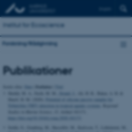
English
Institut for Ecoscience
Forskning/Rådgivning
Publikationer
Forfatter
Sortér efter:
Dato
|
|
Titel
Sheikh, M. A., Fasih, M. M.
, Strand, J.
, Ali, H. R., Bakar, A. H. &
Sharif, H. M. (2020).
Potential of silicone passive sampler for
Tributyltin (TBT) detection in tropical aquatic systems
.
Regional
Studies in Marine Science
,
35
, Artikel 101171.
https://doi.org/10.1016/j.rsma.2020.101171
Setälä, O., Granberg, M., Hassellöv, M., Karlsson, T., Lehtiniemi, M.,