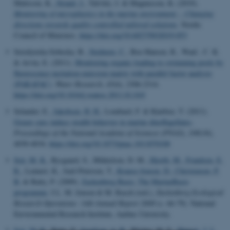
Mattsson, K.
, Strand, J.
, Talvitie, J. & Magnusson, K. (2019).
Monitoring of microplastics in the marine environment: - Changing
directions towards quality controlled tailored solutions
. Nordic
Council of Ministers.
https://doi.org/10.6027/NO2019-053
Seredynska-Sobecka, B.
, Stedmon, C.
, Boe-Hansen, R., Waul , C. K.
& Arvin, E. (2011).
Monitoring organic loading to swimming pools by
fluorescence excitation-emission matrix with parallel factor analysis
(PARAFAC)
.
Water Research
,
45
(6), 2306-2314.
https://doi.org/10.1016/j.watres.2011.01.010
Selander, E.
, Jakobsen, H. H.
, Lombard, F. & Kiørboe, T. (2011).
Grazer cues induce stealth behavior in marine dinoflagellates
.
Proceedings of the National Academy of Sciences (PNAS)
,
108
(10),
4030-4034.
https://doi.org/10.1073/pnas.1011870108
Sejr, M. K.
, Rysgaard, S., Mikkelsen, D. M.
, Hjorth, M.
, Frandsen, E.
R.
, Lennert, K., Juul-Petersen, T.
, Krause-Jensen, D.
, Christensen, P.
B.
& Batty, P. (2009).
Zackenberg Basic: The MarineBasis
programme
. I L. M. Jensen & M. Rasch (red.),
Zackenberg Ecological
Research Operations: 14th Annual Report 2008
(s. 66-79). National
Environmental Research Institute, Aarhus University.