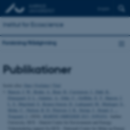
English
Institut for Ecoscience
Forskning/Rådgivning
Publikationer
Sortér efter:
Dato
|
Forfatter
|
Titel
Hansen, J. W.
, Bruhn, A.
, Buur, H.
, Carstensen, J.
, Dahl, K.
,
Elmegaard, S. L.
, Galatius, A.
, Göke, C.
, Griffiths, E. T.
, Hansen, J.
L. S.
, Høgslund, S.
, Krause-Jensen, D.
, Ladegaard, M.
, Markager, S.
,
Mohn, C.
, Nielsen, R. D.
, Petersen, I. K.
, Sterup, J.
, Strand, J.
...
Tougaard, J.
(2024).
MARINE OMRÅDER 2023: NOVANA
. Aarhus
University, DCE - Danish Centre for Environment and Energy.
Videnskabelig rapport fra DCE - Nationalt Center for Miljø og Energi