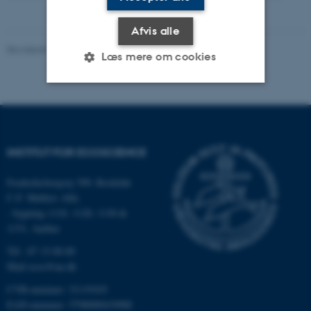
Afvis alle
Revideret 03.09.2024
-
Else Vihlborg Staalsen
Læs mere om cookies
Nødvendige
Statistiske
Marketing
Funktionelle
Uklassificerede
INSTITUT FOR ECOSCIENCE
Frederiksborgvej 399, Roskilde
Nødvendige cookies hjælper
C.F. Møllers Allé,
med at gøre hjemmesiden
- bygning 1110, 1120, 1130 &
brugbar ved at aktivere nogle
1131, Aarhus
grundlæggende funktioner
Tlf.: 87 15 00 00
som navigation mm.
Mail
ecos@au.dk
Hjemmesiden kan ikke
CVR-nummer: 31119103
fungerer uden disse cookies.
EAN-nummer: 5798000419988