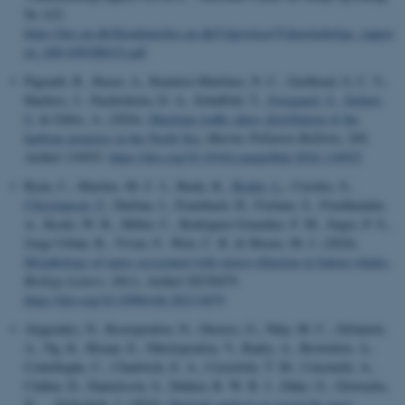
Nr. 632
https://dce.au.dk/fileadmin/dce.au.dk/Udgivelser/Videnskabelige_rappor
ter_600-699/SR632.pdf
Pigeault, R., Ruser, A., Ramírez-Martínez, N. C., Geelhoed, S. C. V.,
Haelters, J., Nachtsheim, D. A., Schaffeld, T.
, Sveegaard, S.
, Siebert,
U.
& Gilles, A. (2024).
Maritime traffic alters distribution of the
harbour porpoise in the North Sea
.
Marine Pollution Bulletin
,
208
,
Artikel 116925.
https://doi.org/10.1016/j.marpolbul.2024.116925
Ryan, C., Martins, M. C. I., Healy, K.
, Bejder, L.
, Cerchio, S.
,
Christiansen, F.
, Durban, J., Fearnbach, H., Fortune, S., Friedlaender,
A., Koski, W. R., Miller, C., Rodríguez-González, F. M., Segre, P. S.,
Jorge Urbán, R., Vivier, F., Weir, C. R. & Moore, M. J. (2024).
Morphology of nares associated with stereo-olfaction in baleen whales
.
Biology Letters
,
20
(1), Artikel 20230479.
https://doi.org/10.1098/rsbl.2023.0479
Alygizakis, N., Kostopoulou, N., Gkotsis, G., Nika, M. C., Orfanioti,
A., Ng, K., Bizani, E., Nikolopoulou, V., Badry, A., Brownlow, A.,
Centelleghe, C., Chadwick, E. A., Ciesielski, T. M., Cincinelli, A.,
Claßen, D., Danielsson, S., Dekker, R. W. R. J., Duke, G., Glowacka,
N. ... Slobodnik, J. (2024).
Network analysis to reveal the most