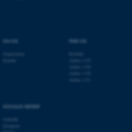
Navn
Udbyder / Domæne
be_typo_user
TYPO3 Association
.au.dk
OM OS
FIND OS
Organisation
Roskilde
fe_typo_user
Typo3 Association
Kontakt
Aarhus 1110
.au.dk
Aarhus 1120
Aarhus 1130
Aarhus 1131
SOCIALE MEDIER
LinkedIn
Instagram