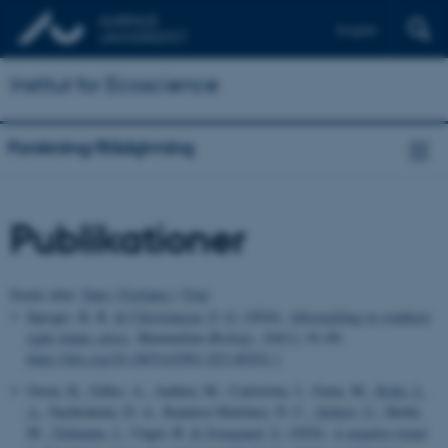
English
Institut for Ecoscience
Forskning/Rådgivning
Publikationer
Sortér efter:
Dato
|
Forfatter
|
Titel
Sprogis, K. R.
& Christiansen, F. O.
(2024).
Allosuckling in southern
right whale calves
.
Mammalian Biology
,
104
(1), 91-99.
https://doi.org/10.1007/s42991-023-00392-1
Owen, K., Gilles, A., Authier, M., Carlström, J., Genu, M.
, Kyhn, L.
A.
, Nachtsheim, D. A., Ramírez-Martínez, N. C.
, Siebert, U.
, Sköld,
M.
, Teilmann, J.
, Unger, B.
& Sveegaard, S.
(2024).
A negative trend