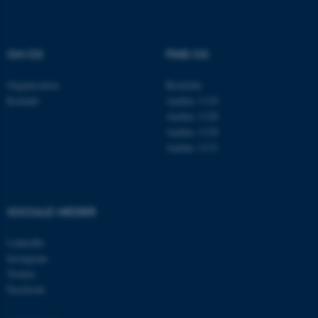
Navn
Udbyder / Domæne
be_typo_user
TYPO3 Association
.au.dk
OM OS
FIND OS
Organisation
Roskilde
Kontakt
Aarhus 1110
fe_typo_user
Typo3 Association
Aarhus 1120
.au.dk
Aarhus 1130
Aarhus 1131
SOCIALE MEDIER
LinkedIn
Instagram
Twitter
Facebook
ASP.NET_SessionId
Microsoft Corporation