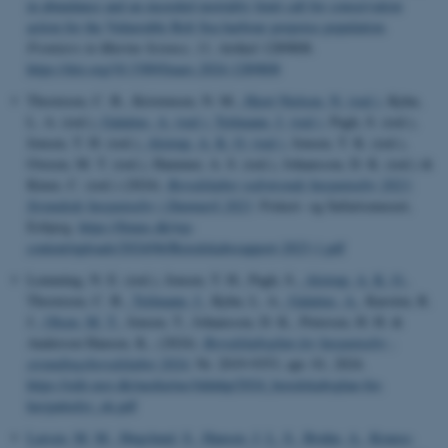
in abundance and an exceeded mortality limit call for conservation
action for the Vulnerable Belt Sea harbour porpoise population
.
Frontiers in Marine Science
,
11
, Artikel 1289808.
https://doi.org/10.3389/fmars.2024.1289808
Thostesen, C. B., Kristensen, N. M.
, Hjort Nielsen, N. (red.)
, Kyhn,
L. A. (red.)
, Galatius, A. (red.)
, Teilmann, J. (red.)
, Pagh, S. (red.),
Jensen, T. H. (red.)
, Alstrup, A. K. O. (red.)
, Jensen, T. K. (red.),
Ovesen, M. T. (red.), Hammer, A. S. (red.), Johansson, D. K. (red.) &
Kinze, C. (red.) (2024).
Beredskabet vedrørende havpattedyr 2023:
Strandede havpattedyr i Danmark 2023
. Fiskeri- og Søfartsmuseet,
Esbjerg.
https://fimus.dk/wp-
content/uploads/2024/06/Beredskabsrapport-2023-1.pdf
Lemming, N. E. (red.), Jensen, T. H., Pagh, S.
, Alstrup, A. K. O.
,
Thostesen, C. B.
, Teilmann, J.
, Kyhn, L. A.
, Galatius, A.
, Karsten, R.
J.
, Olsen, M. T.
, Jensen, T., Johansson, D. K., Petersen, H. H. &
Anderson Hansen, K., (2024).
Beredskabsplan for havpattedyr -
strandingsberedskabet 2024
, Nr. 2019-9353, apr. 01, 2024.
https://edit.mst.dk/media/mo3ddnhp/2024_beredskabsplan-for-
havpattedyr_ok.pdf
Larsen, M. M.
, Høgslund, S.
, Hansen, J. L. S.
, Bruhn, A.
, Krause-