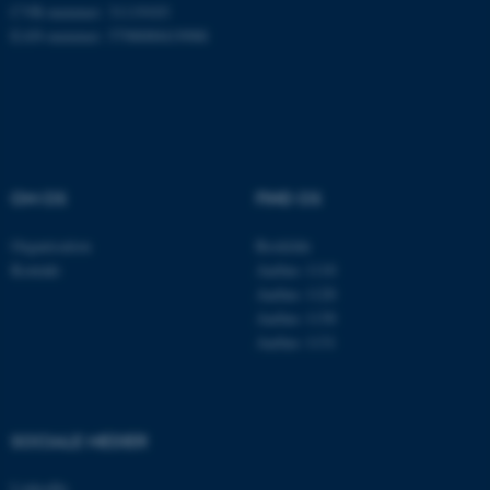
CVR-nummer: 31119103
EAN-nummer: 5798000419988
Navn
Udbyder / Domæne
be_typo_user
TYPO3 Association
.au.dk
OM OS
FIND OS
fe_typo_user
Typo3 Association
Organisation
Roskilde
.au.dk
Kontakt
Aarhus 1110
Aarhus 1120
Aarhus 1130
Aarhus 1131
SOCIALE MEDIER
LinkedIn