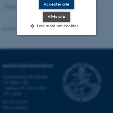
Accepter alle
9
Forrige
5
6
7
8
10
11
12
13
14
Næste
Afvis alle
Læs mere om cookies
Revideret 03.09.2024
-
Else Vihlborg Staalsen
Nødvendige
Statistiske
Marketing
Funktionelle
Uklassificerede
INSTITUT FOR ECOSCIENCE
Nødvendige cookies hjælper
Frederiksborgvej 399, Roskilde
med at gøre hjemmesiden
C.F. Møllers Allé,
brugbar ved at aktivere nogle
- bygning 1110, 1120, 1130 &
1131, Aarhus
grundlæggende funktioner
som navigation mm.
Tlf.: 87 15 00 00
Hjemmesiden kan ikke
Mail
ecos@au.dk
fungerer uden disse cookies.