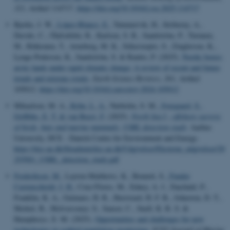
323
, Artikel 114717.
https://doi.org/10.1016/j.rse.2025.114717
Bjerke, J. W.
, López-Blanco, E.
, Tømmervik, H., Striberny, A.,
Davids, C., Ólafsdóttir, R., Karlsen, S. R., Sandström, P., Turunen,
M., Rikkonen, T., Arneberg, M. K., Siikavuopio, S., Zinglersen, K.,
Lynge-Pedersen, K., Sandström, S. & Rautio, P. (2025).
Nordic boreo-
arctic lands under rapid climatic change: A review of recent and future
trends and extreme events
.
Earth-Science Reviews
,
261
, Artikel
105012.
https://doi.org/10.1016/j.earscirev.2024.105012
Mikaelsen, M. A.
, Kyhn, L. A.
, Nørholm, S. M.
, Sveegaard, S.
,
Griffiths, E. T.
& van Beest, F.
(2025).
North Sea I - offshore surveys
of birds, bats and marine mammals: USBL detection study
. Aarhus
University, DCE - Danish Centre for Environment and Energy.
https://dce.au.dk/fileadmin/dce.au.dk/Udgivelser/Eksterne_udgivelser/20
25/NS1_USBL_detection_study.pdf
Frederiksen, M.
, Layton-Matthews, K., Bennett, S.
, Funder
Castenschiold, J. H.
, Cruz-Flores, M., Edney, A. J., Fauchald, P.,
Franklin, K. A., Guímaro, H. R., Hereward, H. F. R., Johnston, D. T.,
Merkel, B., Molværsmyr, S., Sauser, C., Snell, K. R. S. &
Humphreys, E. M. (2025).
Opportunities and challenges for new
technologies in seabird population monitoring
.
ICES Journal of Marine