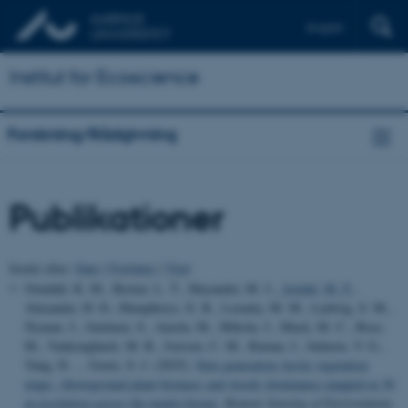
English
Institut for Ecoscience
Forskning/Rådgivning
Publikationer
Sortér efter:
Dato
|
Forfatter
|
Titel
Orndahl, K. M., Berner, L. T., Macander, M. J.
, Arndal, M. F.
,
Alexander, H. D., Humphreys, E. R., Loranty, M. M., Ludwig, S. M.,
Nyman, J., Juutinen, S., Aurela, M., Mikola, J., Mack, M. C., Rose,
M., Vankoughnett, M. R., Iversen, C. M., Kumar, J., Salmon, V. G.,
Yang, D. ... Goetz, S. J. (2025).
Next generation Arctic vegetation
maps: Aboveground plant biomass and woody dominance mapped at 30
m resolution across the tundra biome
.
Remote Sensing of Environment
,