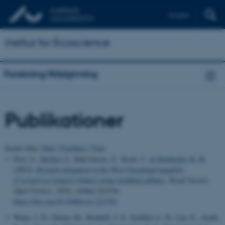
English
Institut for Ecoscience
Forskning/Rådgivning
Publikationer
Sortér efter:
Dato
|
Forfatter
|
Titel
Post, S.
, Merkel, F.
, Bak-Jensen, Z., Koch, C.
& Hedeholm, R. B.
(2023).
Bycatch mitigation in the West Greenland lumpfish
(
Cyclopterus lumpus
) fishery using modified gillnets
.
Royal Society
Open Science
,
10
(4), Artikel 221536.
https://doi.org/10.1098/rsos.221536
Watts, J. D., Farina, M., Kimball, J. S., Schiferl, L. D., Liu, Z., Arndt,