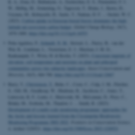
K. A., Zona, D., Ballantyne, A., Euskirchen, E. S., Parmentier, F. J.
W., Helbig, M., Sonnentag, O., Tagesson, T., Rinne, J., Ikawa, H.,
Ueyama, M., Kobayashi, H., Sachs, T., Nadeau, D. F. ... Oechel, W. C.
(2023).
Carbon uptake in Eurasian boreal forests dominates the high-
latitude net ecosystem carbon budget
.
Global Change Biology
,
29
(7),
1870-1889.
https://doi.org/10.1111/gcb.16553
Peña-Aguilera, P.
, Schmidt, N. M.
, Stewart, L., Parisy, B., van der
Wal, R., Lindman, L., Vesterinen, E. J., Maclean, I. M. D.,
Kankaanpää, T., Wirta, H. & Roslin, T. (2023).
Consistent imprints of
elevation, soil temperature and moisture on plant and arthropod
communities across two subarctic landscapes
.
Insect Conservation and
Diversity
,
16
(5), 684-700.
https://doi.org/10.1111/icad.12667
Barry, T.
, Christensen, T.
, Behe, C., Coon, C., Culp, J. M., Fletcher,
S., Gill, M., Goedkoop, W., Hindrum, R., Jacobson, C., Jones, T.,
Lárusson, K. F., Lento, J., Marissink, M., McLennan, D., Price, C.,
Rönkä, M., Svoboda, M., Thaulow, I. ... Smith, R. (2023).
Development of a multi-scale monitoring programme: approaches for
the Arctic and lessons learned from the Circumpolar Biodiversity
Monitoring Programme 2002-2022
.
Frontiers in Conservation Science
,
4
, Artikel 1220521.
https://doi.org/10.3389/fcosc.2023.1220521