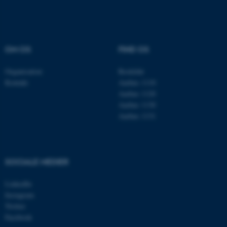
Navn
Udbyder / Domæne
be_typo_user
TYPO3 Association
.au.dk
OM OS
FIND OS
Organisation
Roskilde
Kontakt
Aarhus 1110
fe_typo_user
Typo3 Association
.au.dk
Aarhus 1120
Aarhus 1130
Aarhus 1131
SOCIALE MEDIER
LinkedIn
Instagram
Twitter
Facebook
ASP.NET_SessionId