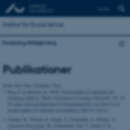
English
Institut for Ecoscience
Forskning/Rådgivning
Publikationer
Sortér efter:
Dato
|
Forfatter
|
Titel
Berg, P.
& Meltofte, H.
(2024).
Forårstrækket af vadefugle ved
Hyllekrog 2008-23
.
Dansk Ornitologisk Forenings Tidsskrift
,
118
, 32-
50.
https://pub.dof.dk/artikler/2578/download/doft-118-2024-32-50-
foraarstraekket-af-vadefugle-ved-hyllekrog-2008-23-118-nr-1
Gautam, M., Waman, D., Patade, S., Deshmukh, A., Phillips, V.
,
Jackowicz-Korczynski, M.
, Pazhambilly Paul, F., Smith, P. &