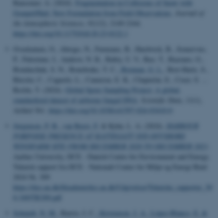
Bansemer, A. (2024).
Fragmentation in Collisions of Snow with
Graupel/Hail: New Formulation from Field Observations
.
Journal of
the Atmospheric Sciences
,
81
(12), 2149-2164.
https://doi.org/10.1175/JAS-D-23-0122.1
Ovaskainen, O., Abrego, N., Furneaux, B., Hardwick, B., Somervuo,
P., Palorinne, I., Andrew, N. R., Babiy, U. V., Bao, T., Bazzano, G.,
Bondarchuk, S. N., Bonebrake, T. C.
, Brennan, G. L.
, Bret-Harte, S.,
Bässler, C., Cagnolo, L., Cameron, E. K., Chapurlat, E., Creer, S. ...
Roslin, T. (2024).
Global Spore Sampling Project: A global,
standardized dataset of airborne fungal DNA
.
Scientific Data
,
11
(1),
Artikel 561.
https://doi.org/10.1038/s41597-024-03410-0
Jørgensen, P. B.
, van Beest, F.
& Kyhn, L. A. (2024).
HARBOUR
PORPOISE PRESENCE AT KATTEGATT SYD OFFSHORE
WINDFARM SITE FROM DECEMBER 2020 TO DECEMBER 2023
.
Aarhus University, DCE - Danish Centre for Environment and Energy.
Teknisk rapport fra DCE - Nationalt Center for Miljø og Energi Bind
2024 Nr. 309
https://dce.au.dk/fileadmin/dce.au.dk/Udgivelser/Tekniske_rapporter_30
0-349/TR309.pdf
Schmidt, N. M.
, Barrio, I. C.
, Kristensen, J. A.
, López-Blanco, E.
&