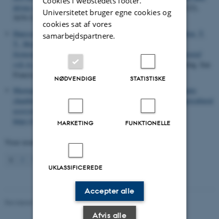
Cookies i webstedets footer.
driven scaling framework, FLUXCOM-X
.
Biogeosciences
,
21
(22),
Universitetet bruger egne cookies og
5079-5115.
https://doi.org/10.5194/bg-21-5079-2024
cookies sat af vores
Hansson, S. V.
, van Beest, F.
, Schmidt, N. M.
, Hansen, V.
, Hoye, T.
samarbejdspartnere.
T.
, Mosbech, A.
& Søndergaard, J.
(2019).
Wolf spiders as
biomonitors of pollutants near Arctic mine sites and their potential
role in global contaminant cycles
. Abstract fra AGU Fall Meeting, San
Francisco, USA.
NØDVENDIGE
STATISTISKE
Mastepanov, M.
(2026).
Wirelessly controlled modular automatic
chambers for greenhouse gas flux monitoring in natural and agricultural
ecosystems
.
HardwareX
,
26
, Artikel e00782.
https://doi.org/10.1016/j.ohx.2026.e00782
MARKETING
FUNKTIONELLE
Viser resultater
1 til 10
ud af
742
1
2
3
4
5
6
7
8
9
10
Næste
UKLASSIFICEREDE
Accepter alle
Revideret 03.09.2024
-
Else Vihlborg Staalsen
Afvis alle