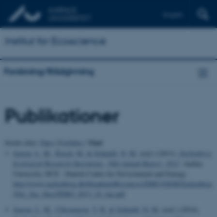
English
Institut for Ecoscience
Forskning/Rådgivning
Publikationer
Titel
Sortér efter:
Dato
|
Forfatter
|
Jensen, L. M.
, Rasch, M.
& Schmidt, N. M.
(red.) (2013).
Zackenberg
Ecological Research Operations, 18th Annual Report, 2012
. Aarhus
University, DCE - Danish Centre for Environment and Energy.
http://www.zackenberg.dk/fileadmin/Resources/DMU/GEM/Zackenberg
/Nye_Zac_files/ZERO_2013_24_Jan.pdf
Jensen, L. M.
, Christensen, T. R.
& Schmidt, N. M.
(red.) (2014).