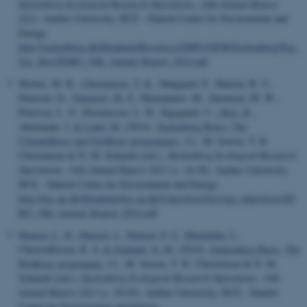
Zackenberg Ecological Research Operations: 19th Annual Report
2013
. Aarhus University, DCE - Danish Centre for Environment and
Energy.
http://zackenberg.dk/fileadmin/Resources/DMU/GEM/Zackenberg/Nye_
Zac_files/ZERO_19th_Annual_Report_2014.pdf
Mylius, M. R.
, Christensen, T. R.
, Hangaard, P., Hansen, B. U.,
Petersen, D.
, Tamstorf, M. P.
, Mastepanov, M., Sørensen, M. W.,
Petersen, L. G., Rasmussen, L. H., Sigsgaard, C.
, Skov, K.
,
Abermann, J.
& Lund, M.
(2014).
Zackenberg Basic: The
ClimateBasis and GeoBasis programmes
. I L. M. Jensen, T. R.
Christensen & N. M. Schmidt (red.),
Zackenberg Ecological Research
Operations: 19th Annual Report 2013
(s. 14-30). Aarhus University,
DCE - Danish Centre for Environment and Energy.
http://dce.au.dk/fileadmin/dce.au.dk/Udgivelser/Oevrige_udgivelser/ZE
RO_19th_Annual_Report_2014.pdf
Hansen, L. H.
, Hansen, J.
, Nielsen, P. S.
, Humaidan, J.
,
Christoffersen, K. S.
& Schmidt, N. M.
(2014).
Zackenberg Basic: The
BioBasis programme
. I L. M. Jensen, T. R. Christensen & N. M.
Schmidt (red.),
Zackenberg Ecological Research Operations: 19th
Annual Report 2013
(s. 39-65). Aarhus University, DCE - Danish
Centre for Environment and Energy.