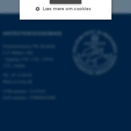
Læs mere om cookies
Nødvendige
Statistiske
Marketing
INSTITUT FOR ECOSCIENCE
Funktionelle
Uklassificerede
Frederiksborgvej 399, Roskilde
C.F. Møllers Allé,
- bygning 1110, 1120, 1130 &
1131, Aarhus
Nødvendige cookies hjælper
med at gøre hjemmesiden
Tlf.: 87 15 00 00
brugbar ved at aktivere nogle
Mail
ecos@au.dk
grundlæggende funktioner
CVR-nummer: 31119103
som navigation mm.
EAN-nummer: 5798000419988
Hjemmesiden kan ikke
fungerer uden disse cookies.