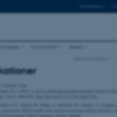
Til studerende
Til
amarbejde
Om instituttet
Aktuelt
Institut for Ecoscience
…
kationer
o
|
Forfatter
|
Titel
nnes, R. J. (2022).
A call for refining the peatland restoration strategy in Eu
ogy
,
59
(11), 2698-2704.
https://doi.org/10.1111/1365-2664.14261
erkasova, N., Strauch, M., Plunge, S., Piniewski, M., Arnold, J. G.
& Bieger,
 constructing SWAT+ model setups based on contiguous objects and their con
2022 International SWAT Conference, Prague, Tjekkiet.