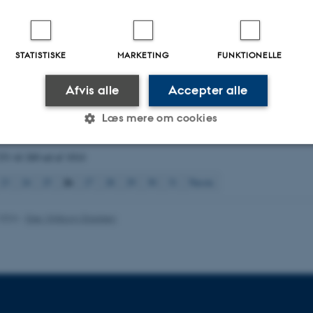
tion in systematically tile-drained minerogenic soils
. Abstract fra LUWQ2022 -
: Agriculture and the Environment, Maastricht, Holland.
, Zak, D. H.
, Carstensen, M. V.
, Audet, J.
& Hoffmann, C. C.
(2022).
A new 
STATISTISKE
MARKETING
FUNKTIONELLE
 nutrient management practices in catchments
. Abstract fra Soil and Water C
ate in Northern and high-altitude conditions, ÅS, Norge.
Afvis alle
Accepter alle
, Larsen, S. E.
, Windolf, J.
, Tornbjerg, H.
& Rolighed, J.
(2022).
A novel mac
l for diffuse source total phosphorus concentrations in streams
. Abstract fr
Læs mere om cookies
water quality: Agriculture and the Environment, Maastricht, Holland.
251 til 260
ud af
1014
Statistiske
Marketing
Funktionelle
26
23
24
25
27
28
29
30
31
Næste
.2024
-
Else Vihlborg Staalsen
es hjælper med at gøre hjemmesiden brugbar ved at aktiv
nktioner som navigation mm. Hjemmesiden kan ikke funge