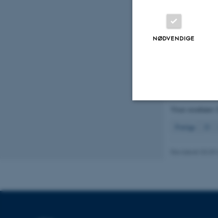
tile flow frac
water quality
Kronvang, B.
NØDVENDIGE
environmental
changing clim
Kronvang, B.
national mode
Land use and 
Viser resultater
Nødvendige
Forrige
22
Revideret 03.09
Nødvendige cooki
grundlæggende fu
cookies.