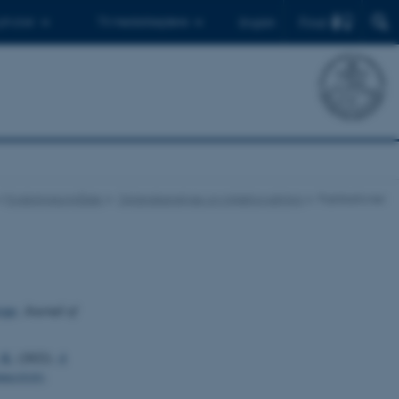
Find
 ph.d.er
Til medarbejdere
English
Forskningsområder
Oplandsanalyse og miljøforvaltning
Publikationer
rope
.
Journal of
 K.
(2022).
A
nectivity
.