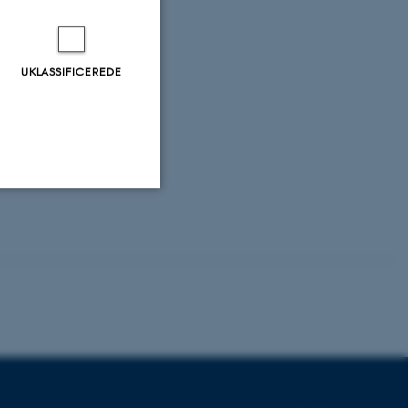
 Land use and
era of agro-
UKLASSIFICEREDE
onservation under
hine learning
a LUWQ2022 -
Uklassificerede
ere nogle
rer uden disse