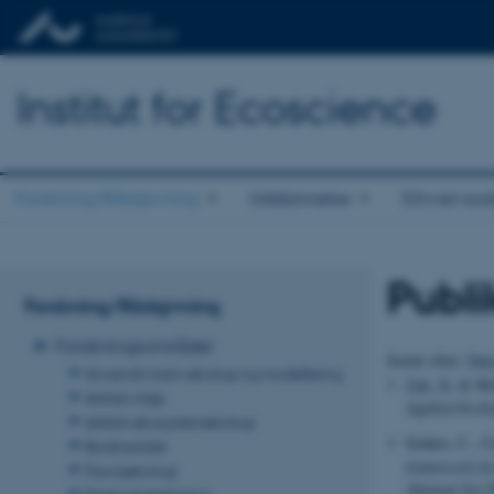
Institut for Ecoscience
Forskning/Rådgivning
Uddannelse
Erhvervss
Publi
Forskning/Rådgivning
Forskningsområder
Sortér efter:
Dat
Anvendt marin økologi og modellering
Zak, D.
& McI
Arktisk miljø
Applied Ecol
Arktisk økosystemøkologi
Schürz, C., Č
Biodiversitet
framework for
Faunaøkologi
Abstract fra 
Ferskvandsøkologi