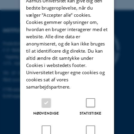
Aarhus Universitet kan give dig den
bedste brugeroplevelse, når du
vælger ”Accepter alle” cookies.
Cookies gemmer oplysninger om,
hvordan en bruger interagerer med et
INSTITUT FOR ECOSCIENCE
website. Alle dine data er
Frederiksborgvej 399, Roskilde
anonymiseret, og de kan ikke bruges
C.F. Møllers Allé,
til at identificere dig direkte. Du kan
- bygning 1110, 1120, 1130 &
altid ændre dit samtykke under
1131, Aarhus
Cookies i webstedets footer.
Universitetet bruger egne cookies og
Tlf.: 87 15 00 00
cookies sat af vores
Mail
ecos@au.dk
samarbejdspartnere.
CVR-nummer: 31119103
EAN-nummer: 5798000419988
NØDVENDIGE
STATISTISKE