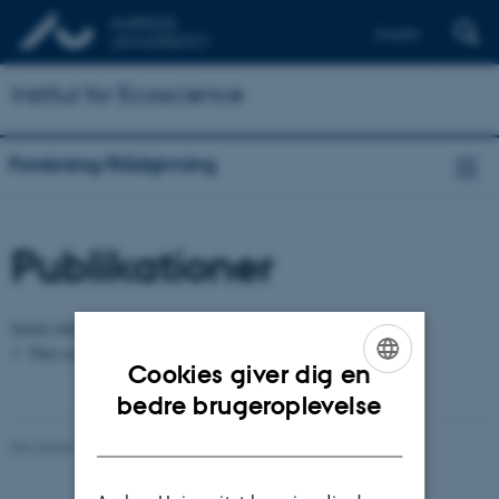
English
Institut for Ecoscience
Forskning/Rådgivning
Publikationer
Sortér efter:
Dato
|
Forfatter
|
Titel
Pure serveren er ikke tilgængelig lige nu.
Cookies giver dig en
ENGLISH
bedre brugeroplevelse
DANISH
Revideret 03.09.2024
-
Else Vihlborg Staalsen