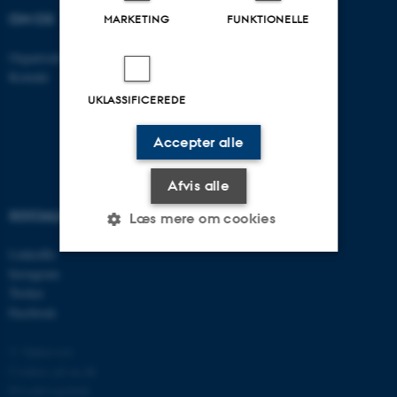
OM OS
FIND OS
MARKETING
FUNKTIONELLE
Organisation
Roskilde
Kontakt
Aarhus 1110
Aarhus 1120
UKLASSIFICEREDE
Aarhus 1130
Aarhus 1131
Accepter alle
Afvis alle
SOCIALE MEDIER
Læs mere om cookies
LinkedIn
Instagram
Nødvendige
Statistiske
Marketing
Twitter
Facebook
Funktionelle
Uklassificerede
© Ophavsret
Cookies på au.dk
Privatlivspolitik
Nødvendige cookies hjælper