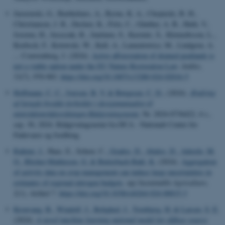
Jurasinski, G., Barthelmes, A., Byrne, K. A., Chojnicki, B. H.,
Christiansen, J. R., Decleer, K., Fritz, C., Günther, A. B., Huth, V.,
Joosten, H., Juszczak, R., Juutinen, S., Kasimir, Å., Klemedtsson, L.,
Koebsch, F., Kotowski, W., Kull, A., Lamentowicz, M., Lindgren, A.
... Couwenberg, J. (2024).
Active afforestation of drained peatlands is
not a viable option under the EU Nature Restoration Law
.
Ambio
,
53
(7), 970-983.
https://doi.org/10.1007/s13280-024-02016-5
Hoffmann, C. C.
, Iversen, B. V.
& Børgesen, C. D.
, (2024).
Ændring
af længde:bredde-forholdet i designmanualen til
minivådområdeordningen Rådgivningsnotat
, Nr. 2024-0736422, 4 s.,
sep. 30, 2024. Rådgivningsnotat fra DCA - Nationalt Center for
Fødevarer og Jordbrug
Rahimi, J.
, Haas, E., Scheer, C.
, Grados, D.
, Abalos, D.
, Aderele, M.
O.
, Blicher-Mathiesen, G.
& Butterbach-Bahl, K.
(2024).
Aggregation
of activity data on crop management can induce large uncertainties in
estimates of regional nitrogen budgets
.
npj Sustainable Agriculture
,
2
(1), Artikel 7.
https://doi.org/10.1038/s44264-024-00015-3
Kronvang, B.
, Windolf, J.
, Rolighed, J.
, Tornbjerg, H.
& Larsen, S. E.
(2024).
A novel machine learning national model for diffuse source