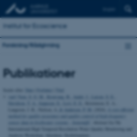
English
Institut for Ecoscience
Forskning/Rådgivning
Publikationer
Sortér efter:
Dato
|
Forfatter
|
Titel
van't Veen, S. G. M.
, Kronvang, B.
, Audet, J.
, Larsen, S. E.
,
Davidson, T. A.
, Jeppesen, E.
, Levi, E. E.
, Kristensen, E. A.,
Laugesen, J. R., Nielsen, A.
& Andersen, P. M.
(2024).
A cost-efficient
method for quality assurance and quality control of high-frequency
sensor data in freshwater systems - SentemQC
. Abstract fra 5th
International High Temporal Resolution Water Quality Monitoring and
Analysis Workshop, Aberdeen, Storbritannien.