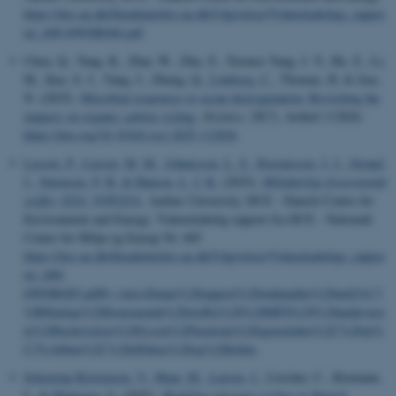
https://dce.au.dk/fileadmin/dce.au.dk/Udgivelser/Videnskabelige_rappor
ter_600-699/SR684.pdf
Chen, Q., Tang, K., Zhai, W., Zhu, Z., Terence Yang, J. Y., He, Z., Li,
M., Kao, S. J., Yang, J., Zheng, Q.
, Lønborg, C.
, Thomas, H. & Jiao,
N. (2025).
Microbial responses to ocean deoxygenation: Revisiting the
impacts on organic carbon cycling
.
iScience
,
28
(7), Artikel 112826.
https://doi.org/10.1016/j.isci.2025.112826
Lassen, P.
, Larsen, M. M.
, Johansson, L. S.
, Rasmussen, J. J.
, Strand,
J.
, Sørensen, P. B.
& Hansen, L. I. K.
(2025).
Miljøfarlige forurenende
stoffer 2024: NOVANA
. Aarhus University, DCE - Danish Centre for
Environment and Energy. Videnskabelig rapport fra DCE - Nationalt
Center for Miljø og Energi Nr. 685
https://dce.au.dk/fileadmin/dce.au.dk/Udgivelser/Videnskabelige_rappor
ter_600-
699/SR685.pdf#:~:text=Denne%20rapport%20omhandler%20milj%C3
%B8farlige%20forurenende%20stoffer%20%28MFS%29%20under,kor
te%20beskrivelser%20fysisk%2Fkemiske%20egenskaber%2C%20sk%
C3%A6bne%2C%20effekter%20og%20kilder.
Schourup-Kristensen, V.
, Maar, M.
, Larsen, J.
, Löscher, C., Riemann,
L.
& Markager, S.
(2025).
Modeling nitrogen cycling in Danish