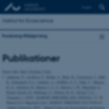
English
Institut for Ecoscience
Forskning/Rådgivning
Publikationer
Sortér efter:
Dato
|
Forfatter
|
Titel
Andersen, P.
, van Beest, F.
, Bruhn, A.
, Buur, H.
, Carstensen, J.
, Dahl,
K.
, Elmegaard, S. L.
, Galatius, A.
, Griffiths, E. T.
, Göke, C.
, Hansen,
R. G.
, Jakobsen, H.
, Hansen, J. L. S.
, Hansen, J. W.
, Høgslund, S.
,
Krause-Jensen, D.
, Markager, S.
, Nielsen, R. D.
, Ortvad, T. E.
...
Tougaard, J.
(2025).
MARINE OMRÅDER 2024: NOVANA
. I J. W.
Hansen & S. Høgslund (red.),
MARINE OMRÅDER 2024 NOVANA
Aarhus University, DCE - Danish Centre for Environment and Energy.