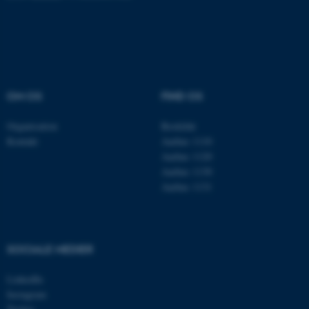
Navn
Udbyder / Domæne
be_typo_user
TYPO3 Association
.au.dk
OM OS
FIND OS
Organisation
Roskilde
fe_typo_user
Typo3 Association
Kontakt
Aarhus 1110
.au.dk
Aarhus 1120
Aarhus 1130
Aarhus 1131
SOCIALE MEDIER
LinkedIn
Instagram