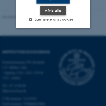
Afvis alle
Revideret 03.09.2024
-
Else Vihlborg Staalsen
Læs mere om cookies
Nødvendige
Statistiske
Marketing
Funktionelle
Uklassificerede
INSTITUT FOR ECOSCIENCE
Frederiksborgvej 399, Roskilde
Nødvendige cookies hjælper
C.F. Møllers Allé,
med at gøre hjemmesiden
- bygning 1110, 1120, 1130 &
brugbar ved at aktivere nogle
1131, Aarhus
grundlæggende funktioner
Tlf.: 87 15 00 00
som navigation mm.
Mail
ecos@au.dk
Hjemmesiden kan ikke
CVR-nummer: 31119103
fungerer uden disse cookies.
EAN-nummer: 5798000419988