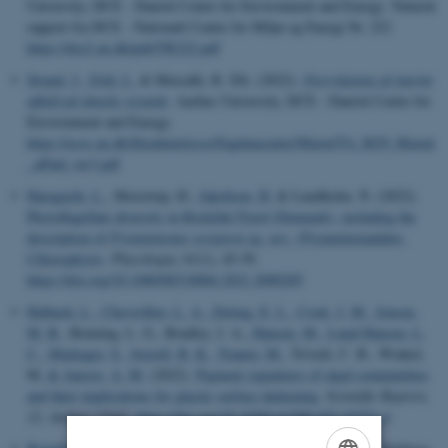
University, DCE - Danish Centre for Environment and Energy. Teknisk
rapport fra DCE - Nationalt Center for Miljø og Energi Nr. 222
https://dce2.au.dk/pub/TR222.pdf
Strand, J.
, Feld, L.
& Metcalfe, R. DA. (2022).
Overvågning af marint
affald på danske strande
. Aarhus University, DCE - Danish Centre for
Environment and Energy.
https://ecos.au.dk/fileadmin/ecos/Fagdatacentre/Marin/TA_M29_Marint
_affald_ver3.pdf
Haraguchi, L.
, Moestrup, Ø.
, Jakobsen, H.
& Lundholm, N. (2022).
Phytoflagellate diversity in Roskilde Fjord (Denmark), including the
description of
Pyramimonas octopora
sp.
nov
. (Pyramimonadales,
Chlorophyta)
.
Phycologia
,
61
(1), 45-59.
https://doi.org/10.1080/00318884.2021.2000285
Halbach, L.
, Chevrollier, L. A.
, Doting, E. L.
, Cook, J. M.
, Jensen,
M. B.
, Benning, L. G., Bradley, J. A.
, Hansen, M.
, Lund-Hansen, L.
C.
, Markager, S.
, Sorrell, B. K.
, Tranter, M.
, Trivedi, C. B., Winkel,
M.
& Anesio, A. M.
(2022).
Pigment signatures of algal communities
and their implications for glacier surface darkening
.
Scientific Reports
,
12
, Artikel 17643.
https://doi.org/10.1038/s41598-022-22271-4