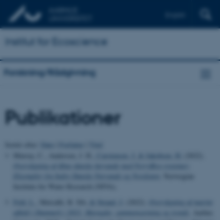
English
Institut for Ecoscience
Forskning/Rådgivning
Publikationer
Sortér efter:
Dato
|
Forfatter
|
Titel
Murray, C., Andersen, J. H.
, Carstensen, J.
& Jakobsen, H.
(2022).
Overvågning af åbne danske farvande med FerryBox-systemer:
Eksempler fra Indre Danske Farvande og Nordsøen
. Norwegian
Institute for Water Research (NIVA).
Feld, L.
, Metcalfe, R. DA.
& Strand, J.
(2022).
Overvågning af marint
affald i Danmark i 2021: Mængder, sammensætning og trends
. Aarhus