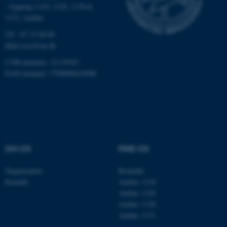
Nødvendige
Statistiske
Marketing
- bygning 1110, 1120, 1130 &
1131, Aarhus
Funktionelle
Uklassificerede
Tlf.: 87 15 00 00
Mail
ecos@au.dk
CVR-nummer: 31119103
Nødvendige cookies hjælper
EAN-nummer: 5798000419988
med at gøre hjemmesiden
brugbar ved at aktivere nogle
grundlæggende funktioner
som navigation mm.
Hjemmesiden kan ikke
fungerer uden disse cookies.
OM OS
FIND OS
Organisation
Roskilde
Kontakt
Aarhus 1110
Navn
Udbyder / Domæne
Aarhus 1120
be_typo_user
TYPO3 Association
Aarhus 1130
.au.dk
Aarhus 1131