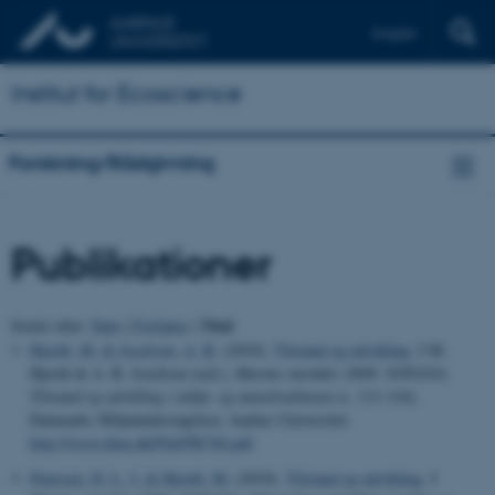
English
Institut for Ecoscience
Forskning/Rådgivning
Publikationer
Titel
Sortér efter:
Dato
|
Forfatter
|
Hjorth, M.
& Josefson, A. B.
(2010).
Tilstand og udvikling
. I M.
Hjorth & A. B. Josefson (red.),
Marine områder 2008: NOVANA.
Tilstand og udvikling i miljø- og naturkvaliteten
(s. 111-116).
Danmarks Miljøundersøgelser, Aarhus Universitet.
http://www.dmu.dk/Pub/FR760.pdf
Petersen, D. L. J.
& Hjorth, M.
(2010).
Tilstand og udvikling
. I