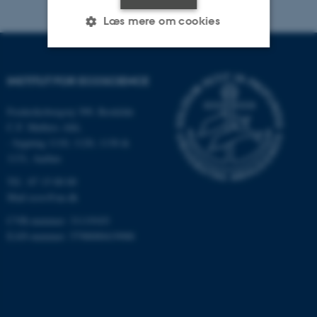
Læs mere om cookies
Nødvendige
Statistiske
Marketing
INSTITUT FOR ECOSCIENCE
Funktionelle
Uklassificerede
Frederiksborgvej 399, Roskilde
C.F. Møllers Allé,
- bygning 1110, 1120, 1130 &
1131, Aarhus
Nødvendige cookies hjælper
med at gøre hjemmesiden
Tlf.: 87 15 00 00
brugbar ved at aktivere nogle
Mail
ecos@au.dk
grundlæggende funktioner
CVR-nummer: 31119103
som navigation mm.
EAN-nummer: 5798000419988
Hjemmesiden kan ikke
fungerer uden disse cookies.