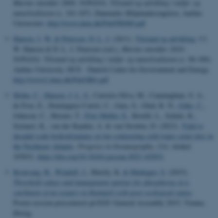
Marine områder 2009: NOVANA. Tilstand og udvikling i miljø- og
naturkvaliteten
(s. 101-107). Danmarks Miljøundersøgelser, Aarhus
Universitet.
http://www.dmu.dk/Pub/FR800.pdf
Hansen, J. W.
& Petersen, D. L. J.
(2011).
Tilstand og udvikling
. I J.
W. Hansen & D. L. J. Petersen (red.),
Marine områder 2010:
NOVANA. Tilstand og udvikling i miljø- og naturkvaliteten
(s. 96-100).
Aarhus University, DCE - Danish Centre for Environment and Energy.
http://www2.dmu.dk/Pub/SR6.pdf
Mohn, C.
, Hansen, J. L. S.
, Carreiro-Silva, M., Cunningham, S. A.,
de Froe, E., Dominguez-Carrió, C., Gary, S., Glud, R. N.
, Göke, C.
,
Johnson, C., Morato, T.
, Friis Møller, E.
, Rovelli, L., Schulz, K.,
Soetaert, K., van der Kaaden, A. & van Oevelen, D. (2023).
Tidal to
decadal scale hydrodynamics at two contrasting cold-water coral sites in
the Northeast Atlantic
.
Progress in Oceanography
,
214
, Artikel
103031.
https://doi.org/10.1016/j.pocean.2023.103031
Kronvang, B.
, Windolf, J.
, Hinsby, K.
& Markager, S.
(2015).
Threshold values and management options for phosphorus in a
catchment of an estuary in Denmark with poor ecological status
.
Poster-session præsenteret på EGU General Assembly 2015, Vienna,
Østrig.