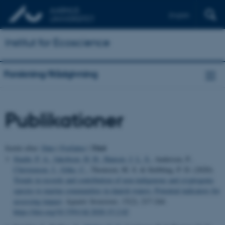
English
Institut for Ecoscience
Forskning/Rådgivning
Publikationer
Titel
Sortér efter:
Dato
|
Forfatter
|
Staehr, P. A.
, Jakobsen, H. H.
, Hansen, J. L. S.
, Andersen, P.
,
Christensen, J.
, Göke, C.
, Thomsen, M. S. & Stebbing, P. D. (2020).
Trends in records and contribution of non-indigenous and cryptogenic
species to marine communities in danish waters: Potential indicators for
assessing impact
.
Aquatic Invasions
,
15
(2), 217-244.
https://doi.org/10.3391/AI.2020.15.2.02