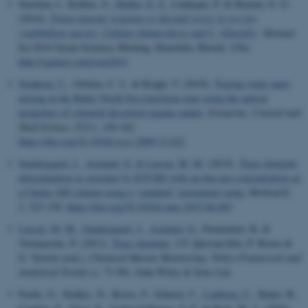
Smolina, I., Kollias, S.
, Møller, E. F.
, Lindeque, P. & Hoarau, G. G.
(2014).
Transcriptome response to thermal stress in two key
zooplankton species,
Calanus finmarchicus
and
C. Glacialis
. Abstract
fra 2014 Ocean Sciences Meeting, Honolulu, Hawaii, USA.
http://sgmeet.com/osm2014
Stedmon, C.
, Osburn, C. L. & Kragh, T. (2010).
Tracing water mass
mixing in the Baltic-North Sea transition zone using the optical
properties of coloured dissolved organic matter
.
Estuarine, Coastal and
Shelf Science
,
87
(1), 156-162.
https://doi.org/10.1016/j.ecss.2009.12.022
Søndergaard, J.
, Asmund, G.
& Larsen, M. M.
(2015).
Trace elements
determination in seawater by ICP-MS with on-line pre-concentration on
a Chelex-100 column using a ‘standard’ instrument setup.
MethodsX
,
2
, 323-330.
https://doi.org/10.1016/j.mex.2015.06.003
Larsen, M. M.
, Søndergaard, J.
, Asmund, G.
, Parmentier, K. &
Vermaercke, P. (2011).
Trace elements
. I P. Quevauviller, P. Roose &
G. Verreet (red.),
Chemical Marine Monitoring: Policy Framework and
Analytical Trends
(s. 71-99). John Wiley & Sons Ltd.
Fuchs, G., Stelljes, N., Kroos, F., Scherer, C.
, Lønborg, C.
, Bauer, B.,