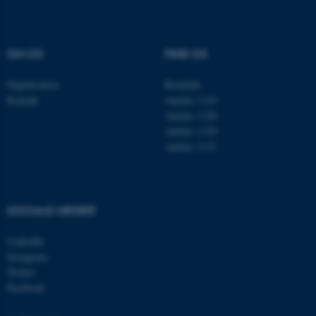
Navn
Udbyder / Domæne
be_typo_user
TYPO3 Association
.au.dk
OM OS
FIND OS
Organisation
Roskilde
Kontakt
Aarhus 1110
fe_typo_user
Typo3 Association
Aarhus 1120
.au.dk
Aarhus 1130
Aarhus 1131
SOCIALE MEDIER
LinkedIn
Instagram
Twitter
Facebook
ASP.NET_SessionId
Microsoft Corporation