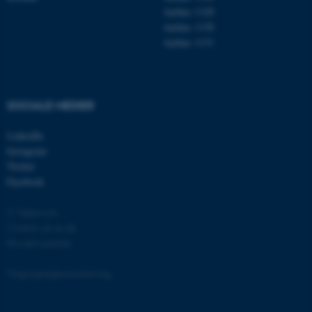
Aarhus 1120
Aarhus 1130
Aarhus 1131
fe_typo_user
Typo3 Association
.au.dk
SOCIALE MEDIER
LinkedIn
Instagram
Twitter
Facebook
© Ophavsret
Cookies på au.dk
Privatlivspolitik
ASP.NET_SessionId
Microsoft Corporation
.au.dk
Tilgængelighedserklæring