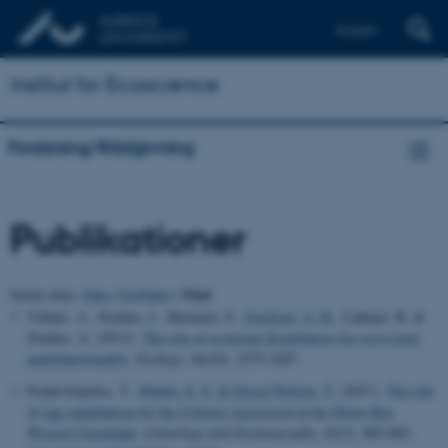
English
Institut for Ecoscience
Forskning/Rådgivning
Publikationer
Titel
Sortér efter:
Dato
|
Forfatter
|
Villnäs, A., Norkko, J., Hietanen, S.
, Josefson, A. B.
, Lukkari, K. &
Norkko, A. (2013).
The role of recurrent disturbances for ecosystem
multifunctionality
.
Ecology
,
94
(10), 2275-2287.
Frank-Gopolos, T.
, Møller, E. F.
& Gissel Nielsen, T.
(2017).
The role
of egg cannibalism for the
Calanus
succession in the Disko Bay,
Western Greenland
.
Limnology and Oceanography
,
62
(3), 865-883.