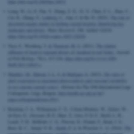
https://doi.org/10.1002/lno.10472
Liang, W., Li, P., Pan, Y., Zhang, Z. X., Yi, Y., Chen, Z. L., Zhao, C.,
Cai, R., Zhang, Z.
, Lønborg, C.
, Gan, J. & He, D. (2025).
The role of
dissolved organic matter in fuelling coastal hypoxia: Identifying key
molecules and drivers
.
Water Research
,
286
, Artikel 124210.
https://doi.org/10.1016/j.watres.2025.124210
Tuya, F., Wernberg, T.
& Thomsen, M. S.
(2011).
The relative
influence of local to regional drivers of variation in reef fishes
.
Journal
of Fish Biology
,
79
(1), 217-234.
https://doi.org/10.1111/j.1095-
8649.2011.03015.x
Mantikci, M.
, Hansen, J. L. S.
& Markager, S.
(2013).
The ratio of
dark respiration to maximum photosynthesis and seasonal variability
in two marine coastal waters
. Abstract fra The 45th International Liege
Colloquium, Liege, Belgien.
http://modb.oce.ulg.ac.be/?
page=colloquium&year=2013
Brentrup, J. A., Williamson, C. E., Colom-Montero, W., Eckert, W.,
de Eyto, E., Grossart, H. P., Huot, Y., Isles, P. D. F., Knoll, L. B.,
Leach, T. H., McBride, C. G., Pierson, D., Pomati, F., Read, J. S.,
Rose, K. C., Samal, N. R.
, Staehr, P. A.
& Winslow, L. A. (2016).
The