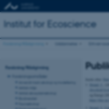
Institut for Ecoscience
Forskning/Rådgivning
Uddannelse
Erhvervss
Publi
Forskning/Rådgivning
Forskningsområder
Sortér efter:
Dat
Anvendt marin økologi og modellering
Strand, J.
, (2
Arktisk miljø
threshold le
Arktisk økosystemøkologi
og Energi (20
Biodiversitet
https://dce.a
Faunaøkologi
Strand, J.
, Li
Ferskvandsøkologi