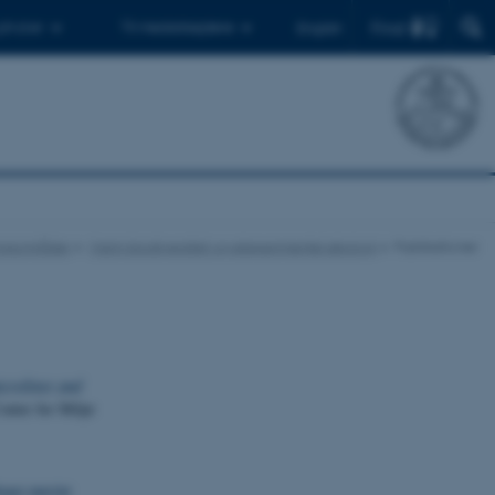
Find
 ph.d.er
Til medarbejdere
English
ngsområder
Marin biodiversitet og eksperimentel økologi
Publikationer
crolitter and
enter for Miljø
aget marint