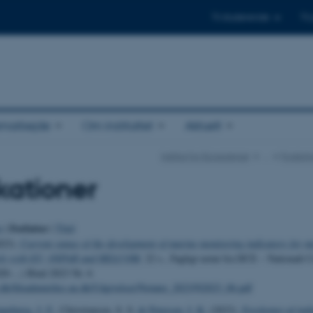
Til studerende
Til
amarbejde
Om instituttet
Aktuelt
Institut for Ecoscience
…
Forskni
kationer
Forfatter
o
|
|
Titel
023).
Current status of the development of marine monitoring indicators for mi
vels with EU, OSPAR and HELCOM
, 22 s., Fagligt notat fra DCE – Nationalt C
20-...) Bind 2023 Nr. 6
u.dk/fileadmin/dce.au.dk/Udgivelser/Notater_2023/N2023_06.pdf
nnebjerg, J. F.
, Christiansen, S. S.
& Petersen, I. K.
(2023).
Forekomst af indt