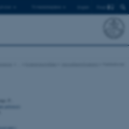
Find
 ph.d.er
Til medarbejdere
English
oscience
…
Forskningsområder
Havpattedyrforskning
Publikationer
ngs, P.
,
er polynya's
.
servatet i