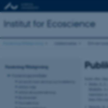
Institut for Ecoscience
Forskning/Rådgivning
Uddannelse
Erhvervss
Publi
Forskning/Rådgivning
Forskningsområder
Sortér efter:
Dat
Anvendt marin økologi og modellering
Møller, E. F.
,
Arktisk miljø
Middelbo, A.
Arktisk økosystemøkologi
importance as 
Biodiversitet
https://doi.o
Faunaøkologi
Meltofte, H.
,
Ferskvandsøkologi