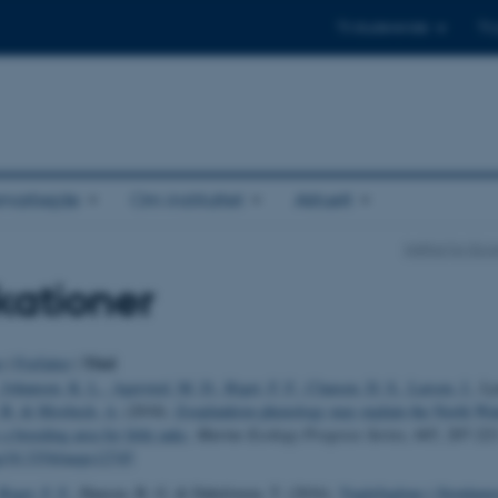
Til studerende
Til
amarbejde
Om instituttet
Aktuelt
Institut for Ec
kationer
Titel
o
|
Forfatter
|
 Johansen, K. L.
, Agersted, M. D.
, Riget, F. F.
, Clausen, D. S.
, Larsen, J.
, Ly
 B.
& Mosbech, A.
(2018).
Zooplankton phenology may explain the North Wat
a breeding area for little auks
.
Marine Ecology Progress Series
,
605
, 207-223
rg/10.3354/meps12745
 Riget, F. F.
, Hansen, B. G. & Dabelsteen, T. (2016).
Ynglefuglene i Strødamre