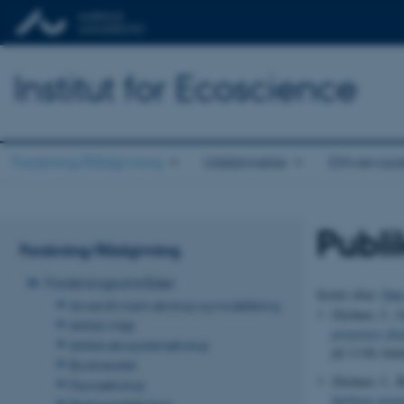
Institut for Ecoscience
Forskning/Rådgivning
Uddannelse
Erhvervss
Publi
Forskning/Rådgivning
Forskningsområder
Sortér efter:
Dat
Anvendt marin økologi og modellering
Züchner, J., G
Arktisk miljø
porpoises dis
Arktisk økosystemøkologi
på 111th Annu
Biodiversitet
Züchner, J., B
Faunaøkologi
harbour porpo
Ferskvandsøkologi