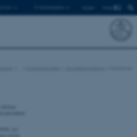
Find
 ph.d.er
Til medarbejdere
English
oscience
…
Forskningsområder
Havpattedyrforskning
Publikationer
e harbour
ion præsenteret
2018).
Are
ster-session