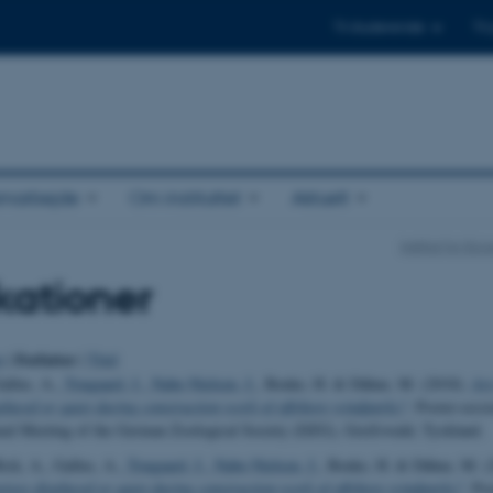
Til studerende
Til
amarbejde
Om instituttet
Aktuelt
Institut for Ec
kationer
Forfatter
o
|
|
Titel
allus, A.
, Tougaard, J.
, Nabe-Nielsen, J.
, Benke, H. & Dähne, M. (2018).
Ar
placed or quiet during construction work of offshore windparks?
. Poster-sess
al Meeting of the German Zoological Society (DZG), Greifswald, Tyskland.
ick, A., Gallus, A.
, Tougaard, J.
, Nabe-Nielsen, J.
, Benke, H. & Dähne, M. (
ises displaced or quiet during construction work of offshore windparks?
. Po