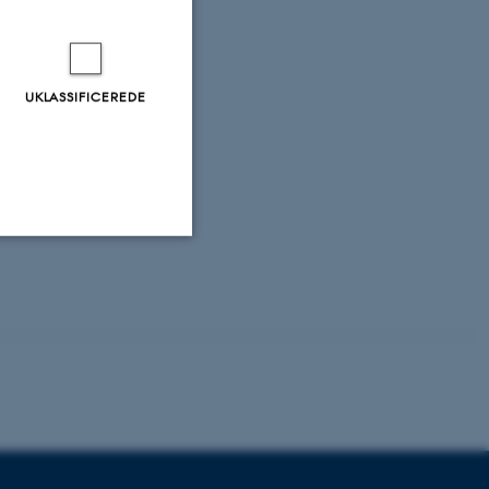
vis, R. & Wang,
rs in Marine
& Allentoft, M.
UKLASSIFICEREDE
rved snakes
.
ts and foraging
rence on The
Uklassificerede
ere nogle
rer uden disse