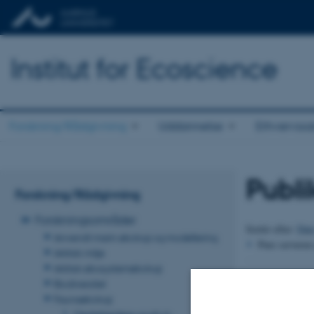
Institut for Ecoscience
Forskning/Rådgivning
Uddannelse
Erhvervss
Publi
Forskning/Rådgivning
Forskningsområder
Sortér efter:
Dat
Anvendt marin økologi og modellering
Pure serveren 
Arktisk miljø
Arktisk økosystemøkologi
Revideret 08.01
Biodiversitet
Faunaøkologi
Medarbejdere og ph.d.-