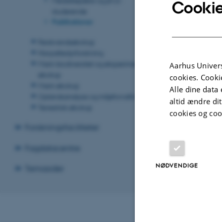
Cookie
studerende
Publikationer
Ferskvandsøkologi
Havpattedyrforskning
Marin biodiversitet og eksperimentel
Aarhus Univers
økologi
cookies. Cooki
Marin økologi
Alle dine data 
Oplandsanalyse og miljøforvaltning
altid ændre di
Terrestrisk økologi
cookies og coo
Forskningsfaciliteter
Fagdatacentre
NØDVENDIGE
Temasider