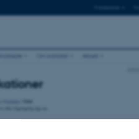
Til studerende
Til
amarbejde
Om instituttet
Aktuelt
Instit
kationer
Titel
o
|
Forfatter
|
er ikke tilgængelig lige nu.
.2026
-
Else Vihlborg Staalsen