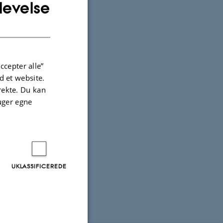
levelse
ENGLISH
DANISH
ccepter alle”
 et website.
irekte. Du kan
uger egne
UKLASSIFICEREDE