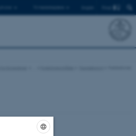
Find
 ph.d.er
Til medarbejdere
English
ut for Ecoscience
…
Forskningsområder
Faunaøkologi
Publikationer