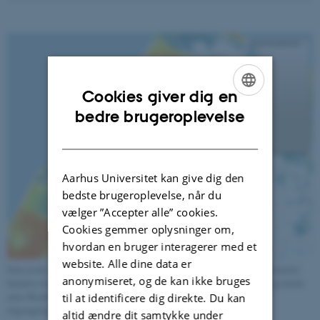
Cookies giver dig en
ENGLISH
bedre brugeroplevelse
DANISH
Aarhus Universitet kan give dig den
bedste brugeroplevelse, når du
vælger ”Accepter alle” cookies.
Cookies gemmer oplysninger om,
hvordan en bruger interagerer med et
website. Alle dine data er
Som en del af planlægningen af en genopretningsindsats kan biodiversitetskortet
anonymiseret, og de kan ikke bruges
benyttes til at skabe overblik over de vigtigste naturområder for sjældne og truede
arter. Biodiversitetskortet er udviklet for Miljøstyrelsen og er offentligt
til at identificere dig direkte. Du kan
tilgængeligt via Miljøstyrelsens Miljøgis-hjemmeside.
altid ændre dit samtykke under