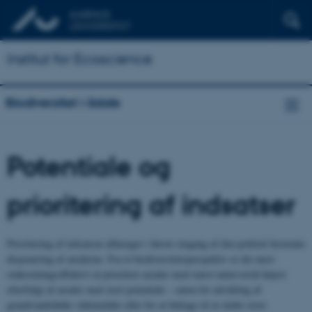
Institut for Ecoscience
Biodiversitet i ådale
Potentiale og
prioritering af indsatser
Prioritering af indsatsen afhænger i første omgang af den politisk bestemte
disponering af arealerne. Fra et biodiversitetsperspektiv er det mest
omkostningseffektivt at prioritere arealer med størst naturværdi højest
efterfulgt af arealer med stort potentiale – enten for udvikling af
grundvandsfødte vådområder eller for at bidrage til at skabe store