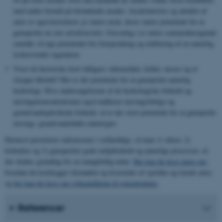
med andre formål på tilstødende arealer. Arealstørrelse og antallet af
arter er også korreleret; jo større areal, desto større potentiale for at
genoprette en stor artsdiversitet.
Græsning i et større sammenhængende
område vil øge potentialet for frøspredning og etablering af en naturlig,
lyskrævende vegetation.
Viser de historiske kort tidligere vådområder, kilder, moser og et
slynget åforløb? Her er der potentiale for at genoprette naturlig
hydrologi. Hvis undersøgelserne af de hydrologiske forhold og
næringskoncentrationen også indikerer næringsfattige og
grundvandspåvirkede forhold, så er der stort potentiale for at genoprette
artsrige, grundvandsfødte naturtyper.
Dernæst prioriteres indsatserne i rækkefølge, så man 1) sikrer, 2)
forbedrer og 3) genopretter gode miljøforhold og naturlige processer, så
der skabes grundlag for en mangfoldig natur.
Her kan du læse mere om
,
hvordan du kortlægger tilstanden og levesteder af sjældne og truede arter,
og
her kan du læse om virkemidlerne til genopretning
.
Referencer