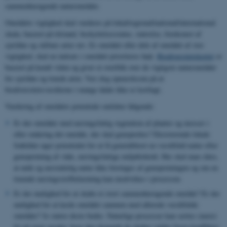
sammenhængende naturområder.
Områdets vigtighed skal vurderes på lokal/regional/national/international
skala, baseret på tilstand, beskyttelsesstatus, størrelse, forekomst af
sjældne og sårbare arter mv. Er området eller dele af området af stor
vigtighed, skal en indsats i området prioriteres højt.
Biodiversitetskortet
er
baseret på kendt viden og giver et overblik over de vigtigste naturområder
for sjældne og truede arter. Vær dog opmærksom på at
biodiversitetsværdierne i mange ådale ikke er kortlagt.
Vurdering af områdets potentiale omfatter følgende:
Er der områder med næringsfattig vegetation af planter og mosser i
eller omkring det område, der skal genoprettes? Eksisterende lokale
frøkilder øger potentialet for at få genetableret en værdifuld natur efter
genopretning af våde, næringsfattige miljøforhold. Her skal man sikre,
at unik og uerstattelig natur ikke forringes af genopretningen og om en
truende næringsstofbelastning kan modvirkes i processen.
Er der mulighed for at skabe et stort sammenhængende område? Er der
mulighed for at kæde området sammen med allerede værdifulde
områder? Jo større desto bedre.
Naturlige processer kan sættes (mere)
fri på store arealer, hvor den dynamik de skaber volder færre konflikter