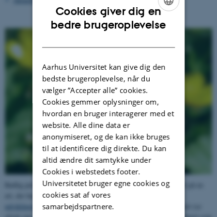
Cookies giver dig en
ENGLISH
bedre brugeroplevelse
DANISH
Aarhus Universitet kan give dig den
bedste brugeroplevelse, når du
vælger ”Accepter alle” cookies.
Cookies gemmer oplysninger om,
hvordan en bruger interagerer med et
website. Alle dine data er
anonymiseret, og de kan ikke bruges
til at identificere dig direkte. Du kan
altid ændre dit samtykke under
Cookies i webstedets footer.
Universitetet bruger egne cookies og
Rødlig perlemorsommerfugl (
Boloria euphrosyne
) er et eksempel på en
cookies sat af vores
art, der har været i tilbagegang i de seneste 10 år (se afsnit om
udviklingstendenser
) og har ændret status til en mere truet kategori (se
samarbejdspartnere.
afsnit om
udviklingen i arternes truethed
). Således blev arten vurderet som